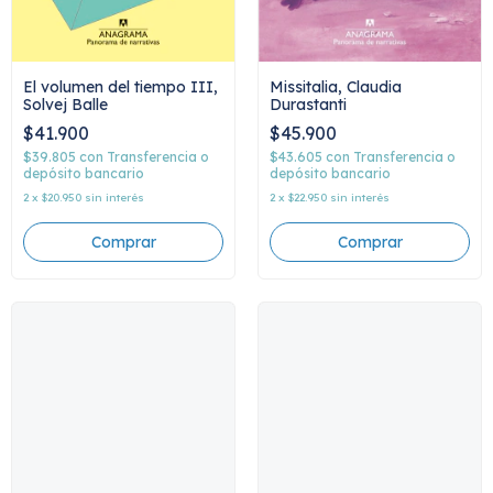
El volumen del tiempo III,
Missitalia, Claudia
Solvej Balle
Durastanti
$41.900
$45.900
$39.805
con
Transferencia o
$43.605
con
Transferencia o
depósito bancario
depósito bancario
2
x
$20.950
sin interés
2
x
$22.950
sin interés