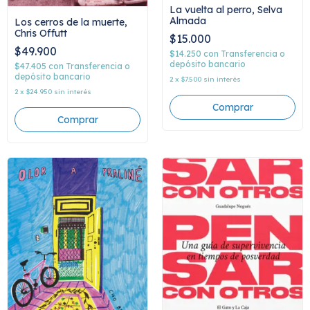
La vuelta al perro, Selva
Almada
Los cerros de la muerte,
Chris Offutt
$15.000
$49.900
$14.250
con
Transferencia o
depósito bancario
$47.405
con
Transferencia o
depósito bancario
2
x
$7.500
sin interés
2
x
$24.950
sin interés