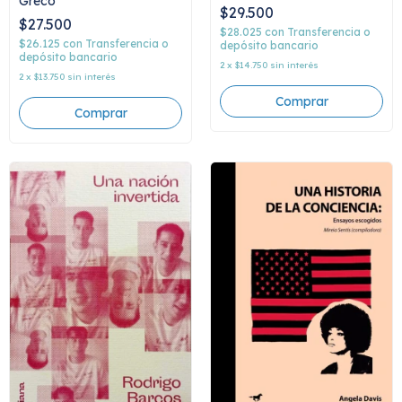
Greco
$29.500
$27.500
$28.025
con
Transferencia o
$26.125
con
Transferencia o
depósito bancario
depósito bancario
2
x
$14.750
sin interés
2
x
$13.750
sin interés