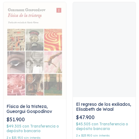
El regreso de los exiliados,
Física de la tristeza,
Elisabeth de Waal
Gueorgui Gospodínov
$47.900
$51.900
$45.505
con
Transferencia o
$49.305
con
Transferencia o
depósito bancario
depósito bancario
2
x
$23.950
sin interés
2
x
$25.950
sin interés