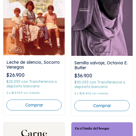
Leche de silencio, Socorro
Semilla salvaje, Octavia E.
Venegas
Butler
$26.900
$36.900
$25.555
con
Transferencia o
$35.055
con
Transferencia o
depósito bancario
depósito bancario
2
x
$13.450
sin interés
2
x
$18.450
sin interés