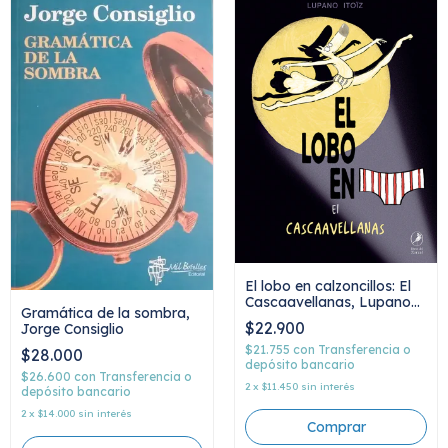
El lobo en calzoncillos: El
Cascaavellanas, Lupano
Gramática de la sombra,
Itoiz
$22.900
Jorge Consiglio
$21.755
con
Transferencia o
$28.000
depósito bancario
$26.600
con
Transferencia o
2
x
$11.450
sin interés
depósito bancario
2
x
$14.000
sin interés