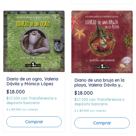
Diario de un ogro, Valeria
Diario de una bruja en la
Dávila y Mónica López
playa, Valeria Dávila y
Mónica López
$18.000
$18.000
$17.100
con
Transferencia o
$17.100
con
Transferencia o
depósito bancario
depósito bancario
2
x
$9.000
sin interés
2
x
$9.000
sin interés