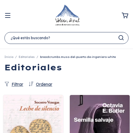
Inicio
/
Editoriales
/
breadcrumbs.muso-del-puerto-de-ingeniero-white
Editoriales
Filtrar
Ordenar