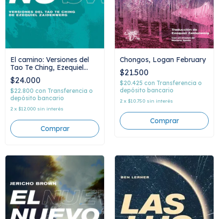
El camino: Versiones del
Chongos, Logan February
Tao Te Ching, Ezequiel
$21.500
Zaidenwerg
$24.000
$20.425
con
Transferencia o
depósito bancario
$22.800
con
Transferencia o
depósito bancario
2
x
$10.750
sin interés
2
x
$12.000
sin interés