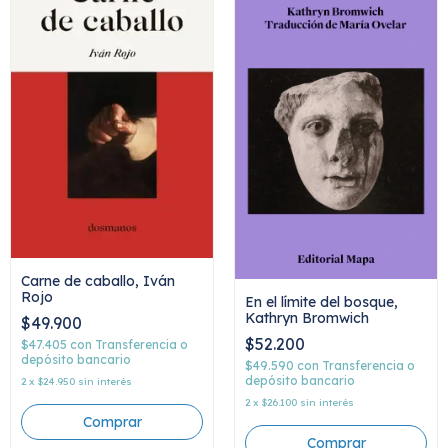
Carne de caballo, Iván
Rojo
En el límite del bosque,
Kathryn Bromwich
$49.900
$52.200
$47.405
con
Transferencia o
depósito bancario
$49.590
con
Transferencia o
depósito bancario
2
x
$24.950
sin interés
2
x
$26.100
sin interés