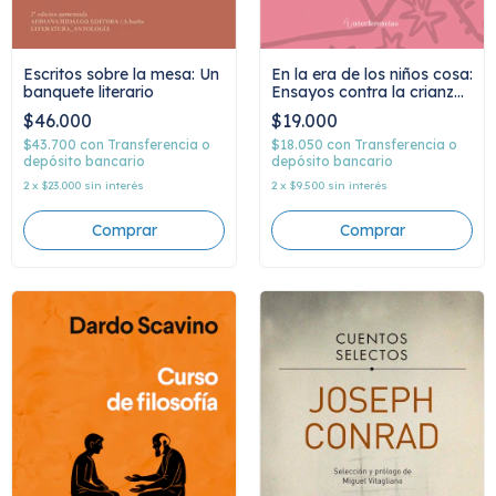
En la era de los niños cosa:
Escritos sobre la mesa: Un
Ensayos contra la crianza
banquete literario
como emprendimiento,
$19.000
$46.000
Santiago Gerchunoff
$18.050
con
Transferencia o
$43.700
con
Transferencia o
depósito bancario
depósito bancario
2
x
$9.500
sin interés
2
x
$23.000
sin interés