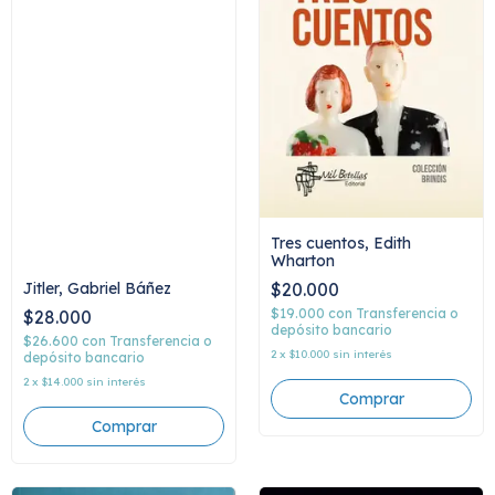
Tres cuentos, Edith
Wharton
$20.000
Jitler, Gabriel Báñez
$19.000
con
Transferencia o
$28.000
depósito bancario
$26.600
con
Transferencia o
2
x
$10.000
sin interés
depósito bancario
2
x
$14.000
sin interés