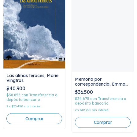
Las almas feroces, Marie
Memoria por
Vingtras
correspondencia, Emma
$40.900
Reyes
$36.500
$38.855
con
Transferencia o
$34.675
con
Transferencia o
depósito bancario
depósito bancario
2
x
$20.450
sin interés
2
x
$18.250
sin interés