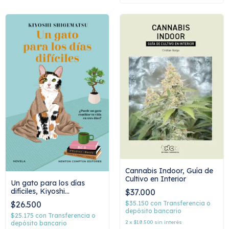
Cannabis Indoor, Guía de
Cultivo en Interior
Un gato para los días
difíciles, Kiyoshi
$37.000
Shigematsu
$35.150
con
Transferencia o
$26.500
depósito bancario
$25.175
con
Transferencia o
2
x
$18.500
sin interés
depósito bancario