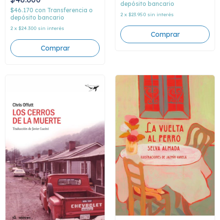
depósito bancario
$46.170
con
Transferencia o
2
x
$23.950
sin interés
depósito bancario
2
x
$24.300
sin interés