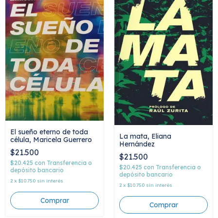
El sueño eterno de toda
La mata, Eliana
célula, Maricela Guerrero
Hernández
$21.500
$21.500
$20.425
con
Transferencia o
$20.425
con
Transferencia o
depósito bancario
depósito bancario
2
x
$10.750
sin interés
2
x
$10.750
sin interés