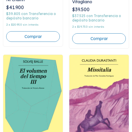
Vitagliano
$41.900
$39.500
$39.805
con
Transferencia o
$37.525
con
Transferencia o
depósito bancario
depósito bancario
2
x
$20.950
sin interés
2
x
$19.750
sin interés