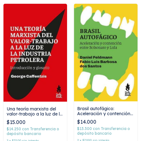
Brasil autofágico:
Una teoría marxista del
Aceleración y contención
valor-trabajo a la luz de la
entre Bolsonaro y Lula,
industria petrolera:
$14.000
$15.000
Daniel Feldmann y Fabio
Introducción y glosario,
Luis Barbosa dos Santos
George Caffentzis
$13.300
con
Transferencia o
$14.250
con
Transferencia o
depósito bancario
depósito bancario
2
x
$7.000
sin interés
2
x
$7.500
sin interés