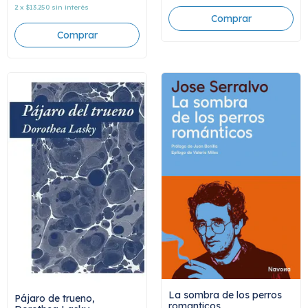
2
x
$13.250
sin interés
La sombra de los perros
Pájaro de trueno,
romanticos