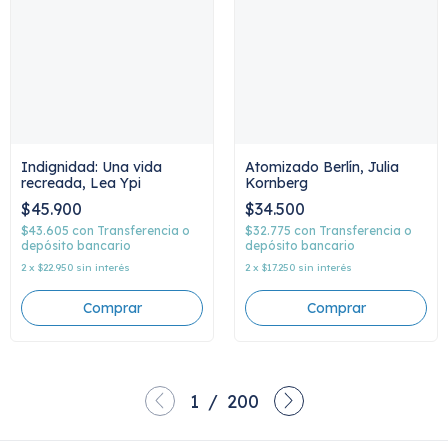
Atomizado Berlín, Julia
Indignidad: Una vida
Kornberg
recreada, Lea Ypi
$34.500
$45.900
$32.775
con
Transferencia o
$43.605
con
Transferencia o
depósito bancario
depósito bancario
2
x
$17.250
sin interés
2
x
$22.950
sin interés
1
/
200