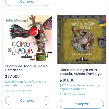
El circo de Joaquín, Pablo
Diario de un ogro en la
Bernasconi
escuela, Valeria Dávila y
$27.000
Mónica López
$18.000
$25.650
con
Transferencia o
$17.100
con
Transferencia o
depósito bancario
depósito bancario
2
x
$13.500
sin interés
2
x
$9.000
sin interés