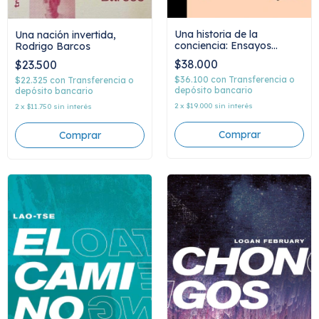
Una historia de la
Una nación invertida,
conciencia: Ensayos
Rodrigo Barcos
escogidos, Angela Davis
$38.000
$23.500
$36.100
con
Transferencia o
$22.325
con
Transferencia o
depósito bancario
depósito bancario
2
x
$19.000
sin interés
2
x
$11.750
sin interés