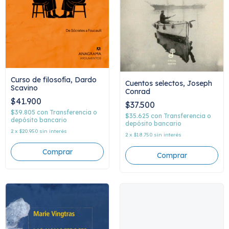
Curso de filosofía, Dardo
Cuentos selectos, Joseph
Scavino
Conrad
$41.900
$37.500
$39.805
con
Transferencia o
$35.625
con
Transferencia o
depósito bancario
depósito bancario
2
x
$20.950
sin interés
2
x
$18.750
sin interés