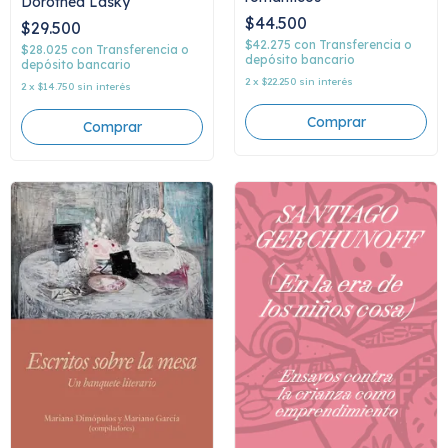
Dorothea Lasky
$44.500
$29.500
$42.275
con
Transferencia o
$28.025
con
Transferencia o
depósito bancario
depósito bancario
2
x
$22.250
sin interés
2
x
$14.750
sin interés