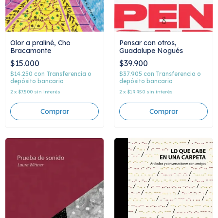
Olor a praliné, Cho
Pensar con otros,
Bracamonte
Guadalupe Nogués
$15.000
$39.900
$14.250
con
Transferencia o
$37.905
con
Transferencia o
depósito bancario
depósito bancario
2
x
$7.500
sin interés
2
x
$19.950
sin interés