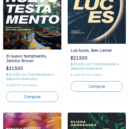
Las luces, Ben Lerner
El nuevo testamento,
$21.500
Jericho Brown
$20.425
con
Transferencia o
$21.500
depósito bancario
$20.425
con
Transferencia o
2
x
$10.750
sin interés
depósito bancario
2
x
$10.750
sin interés