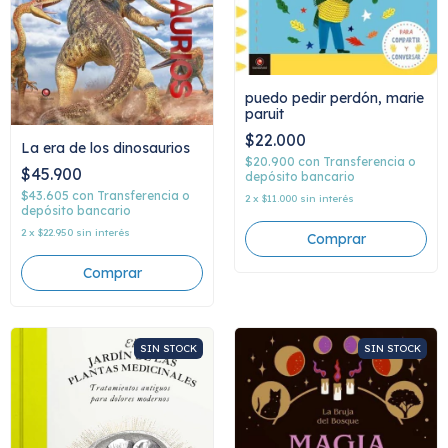
puedo pedir perdón, marie
paruit
$22.000
La era de los dinosaurios
$20.900
con
Transferencia o
$45.900
depósito bancario
$43.605
con
Transferencia o
2
x
$11.000
sin interés
depósito bancario
2
x
$22.950
sin interés
SIN STOCK
SIN STOCK