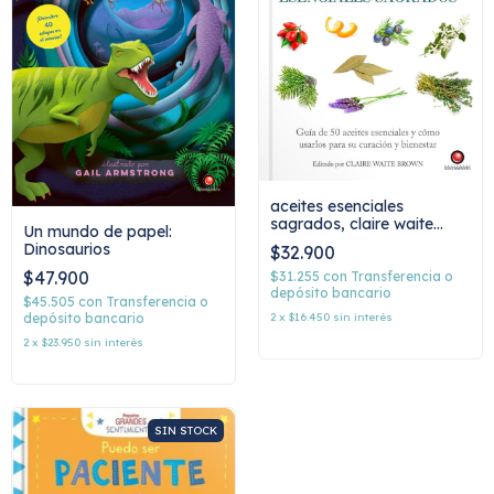
aceites esenciales
sagrados, claire waite
Un mundo de papel:
brown
Dinosaurios
$32.900
$47.900
$31.255
con
Transferencia o
depósito bancario
$45.505
con
Transferencia o
2
x
$16.450
sin interés
depósito bancario
2
x
$23.950
sin interés
SIN STOCK