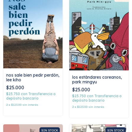
nos sale bien pedir perdón,
los estándares coreanos,
lee kiho
park mingyu
$25.000
$25.000
$23.750
con
Transferencia o
$23.750
con
Transferencia o
depósito bancario
depósito bancario
2
x
$12.500
sin interés
2
x
$12.500
sin interés
SIN STOCK
SIN STOCK