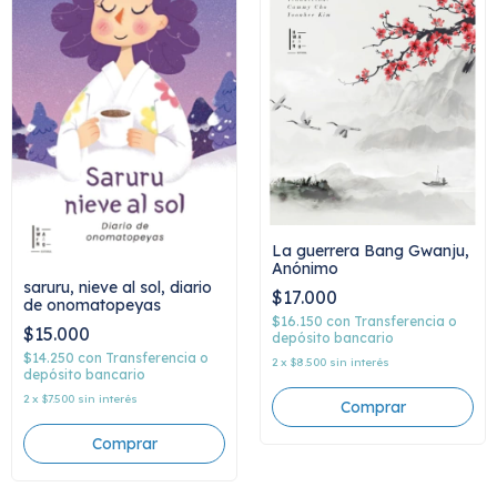
La guerrera Bang Gwanju,
Anónimo
saruru, nieve al sol, diario
$17.000
de onomatopeyas
$16.150
con
Transferencia o
$15.000
depósito bancario
$14.250
con
Transferencia o
2
x
$8.500
sin interés
depósito bancario
2
x
$7.500
sin interés