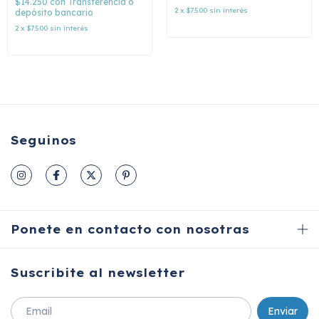
$14.250
con
Transferencia o
2
x
$7.500
sin interés
depósito bancario
2
x
$7.500
sin interés
Seguinos
Ponete en contacto con nosotras
Suscribite al newsletter