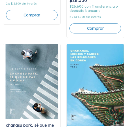
$28.000
2
x
$12.500
sin interés
$26.600
con
Transferencia o
depósito bancario
2
x
$14.000
sin interés
changsu park, sé que me