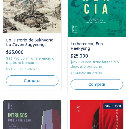
La Historia de Sukhyang.
La herencia, Eun
La Joven Sugyeong,
Heekyung
anónimo
$25.000
$25.000
$23.750
con
Transferencia o
$23.750
con
Transferencia o
depósito bancario
depósito bancario
2
x
$12.500
sin interés
2
x
$12.500
sin interés
SIN STOCK