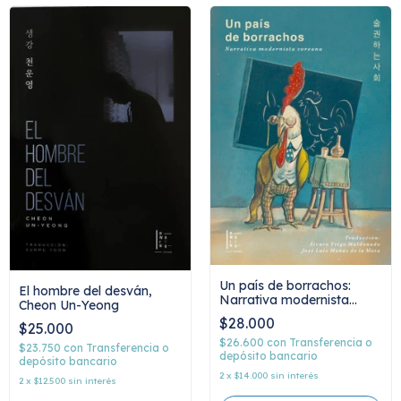
Un país de borrachos:
El hombre del desván,
Narrativa modernista
Cheon Un-Yeong
coreana, AA.VV
$28.000
$25.000
$26.600
con
Transferencia o
$23.750
con
Transferencia o
depósito bancario
depósito bancario
2
x
$14.000
sin interés
2
x
$12.500
sin interés