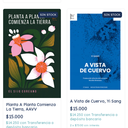
SIN STOCK
SIN STOCK
A Vista de Cuervo, Yi Sang
Planta A Planta Comienza
$15.000
La Tierra, AAVV
$14.250
con
Transferencia o
$15.000
depósito bancario
$14.250
con
Transferencia o
2
x
$7.500
sin interés
depósito bancario