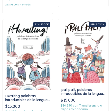
2
x
$7.500
sin interés
SIN STOCK
SIN STOCK
¡pali pali!, palabras
intraducibles de la lengua
Hwaiting palabras
coreana
$15.000
intraducibles de la lengua
coreana
$14.250
con
Transferencia o
$15.000
depósito bancario