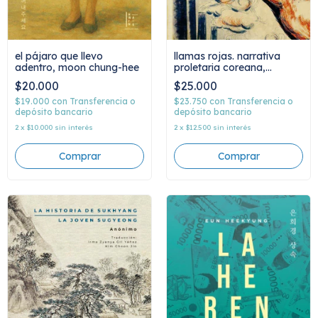
el pájaro que llevo
llamas rojas. narrativa
adentro, moon chung-hee
proletaria coreana,
autores varios
$20.000
$25.000
$19.000
con
Transferencia o
$23.750
con
Transferencia o
depósito bancario
depósito bancario
2
x
$10.000
sin interés
2
x
$12.500
sin interés