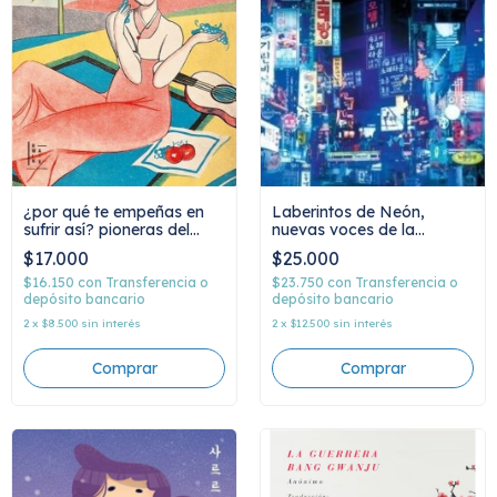
Laberintos de Neón,
¿por qué te empeñas en
nuevas voces de la
sufrir así? pioneras del
narrativa coreana
feminismo coreano. kim
$25.000
$17.000
contemporánea
myeongsun, na hyeseok y
kim iryeop
$23.750
con
Transferencia o
$16.150
con
Transferencia o
depósito bancario
depósito bancario
2
x
$12.500
sin interés
2
x
$8.500
sin interés