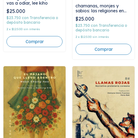
vas a odiar, lee kiho
chamanas, monjes y
sabios: las religiones en
$25.000
corea, sunme yoon
$23.750
con
Transferencia o
$25.000
depósito bancario
$23.750
con
Transferencia o
2
x
$12.500
sin interés
depósito bancario
2
x
$12.500
sin interés