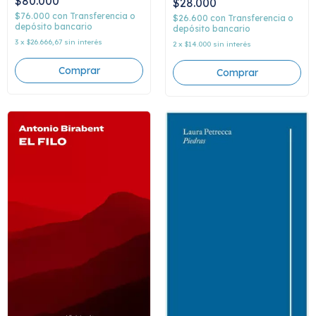
$80.000
$28.000
$76.000
con
Transferencia o
$26.600
con
Transferencia o
depósito bancario
depósito bancario
3
x
$26.666,67
sin interés
2
x
$14.000
sin interés