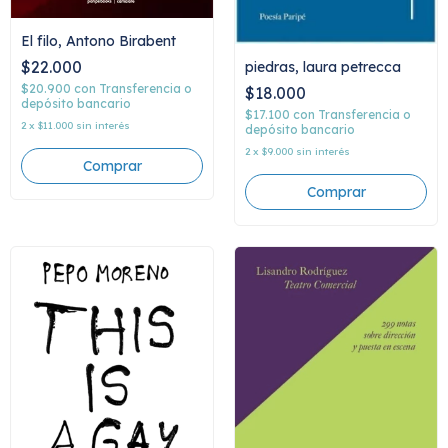
El filo, Antono Birabent
$22.000
piedras, laura petrecca
$20.900
con
Transferencia o
$18.000
depósito bancario
$17.100
con
Transferencia o
2
x
$11.000
sin interés
depósito bancario
2
x
$9.000
sin interés