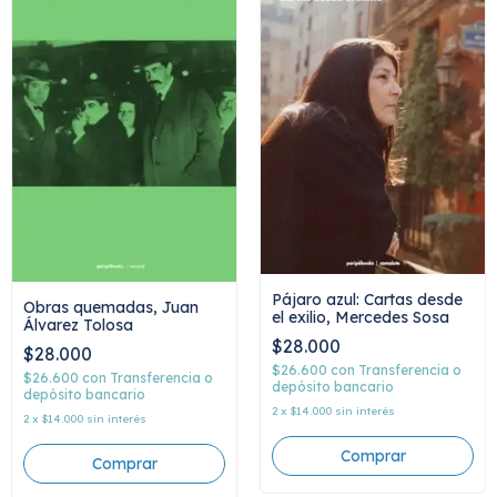
Pájaro azul: Cartas desde
Obras quemadas, Juan
el exilio, Mercedes Sosa
Álvarez Tolosa
$28.000
$28.000
$26.600
con
Transferencia o
$26.600
con
Transferencia o
depósito bancario
depósito bancario
2
x
$14.000
sin interés
2
x
$14.000
sin interés