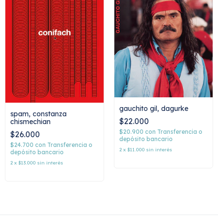
gauchito gil, dagurke
spam, constanza
$22.000
chismechian
$20.900
con
Transferencia o
$26.000
depósito bancario
$24.700
con
Transferencia o
2
x
$11.000
sin interés
depósito bancario
2
x
$13.000
sin interés