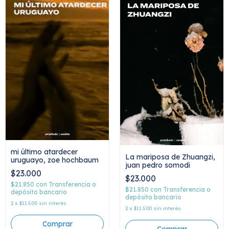
mi último atardecer
La mariposa de Zhuangzi,
uruguayo, zoe hochbaum
juan pedro somodi
$23.000
$23.000
$21.850
con
Transferencia o
$21.850
con
Transferencia o
depósito bancario
depósito bancario
2
x
$11.500
sin interés
2
x
$11.500
sin interés