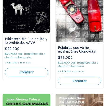
Bibliotech #2 - Lo oculto y
lo prohibido, AAVV
Palabras que ya no
$22.000
existen, Inés Ulanovsky
$20.900
con
Transferencia o
$28.000
depósito bancario
$26.600
con
Transferencia o
2
x
$11.000
sin interés
depósito bancario
2
x
$14.000
sin interés