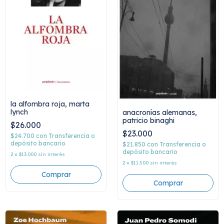
la alfombra roja, marta
lynch
anacronías alemanas,
patricio binaghi
$26.000
$23.000
$24.700
con
Transferencia o
depósito bancario
$21.850
con
Transferencia o
depósito bancario
2
x
$13.000
sin interés
2
x
$11.500
sin interés