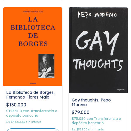
La Biblioteca de Borges,
Fernando Flores Maio
Gay thoughts, Pepo
$130.000
Moreno
$123.500
con
Transferencia o
$79.000
depósito bancario
$75.050
con
Transferencia o
3
x
$43.333,33
sin interés
depósito bancario
2
x
$39.500
sin interés