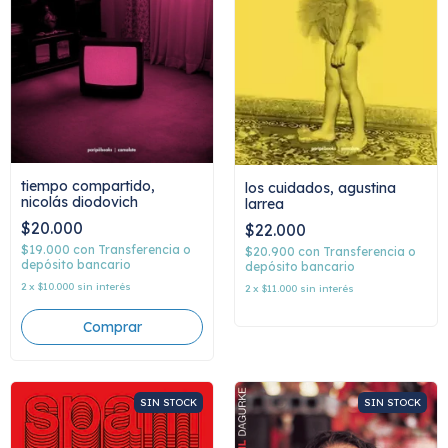
tiempo compartido,
los cuidados, agustina
nicolás diodovich
larrea
$20.000
$22.000
$19.000
con
Transferencia o
$20.900
con
Transferencia o
depósito bancario
depósito bancario
2
x
$10.000
sin interés
2
x
$11.000
sin interés
SIN STOCK
SIN STOCK