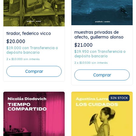
muestras privadas de
tirador, federico vicco
afecto, guillermo alonso
$20.000
$21.000
$19.000
con
Transferencia o
$19.950
con
Transferencia o
depósito bancario
depósito bancario
2
x
$10.000
sin interés
2
x
$10.500
sin interés
SIN STOCK