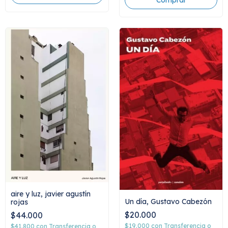
aire y luz, javier agustín
Un día, Gustavo Cabezón
rojas
$20.000
$44.000
$19.000
con
Transferencia o
$41.800
con
Transferencia o