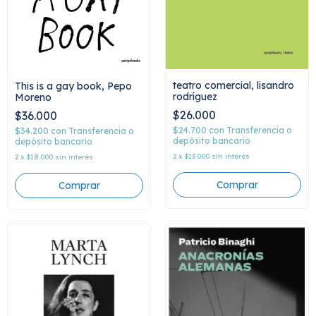
teatro comercial, lisandro
This is a gay book, Pepo
rodríguez
Moreno
$26.000
$36.000
$24.700
con
Transferencia o
$34.200
con
Transferencia o
depósito bancario
depósito bancario
2
x
$13.000
sin interés
2
x
$18.000
sin interés