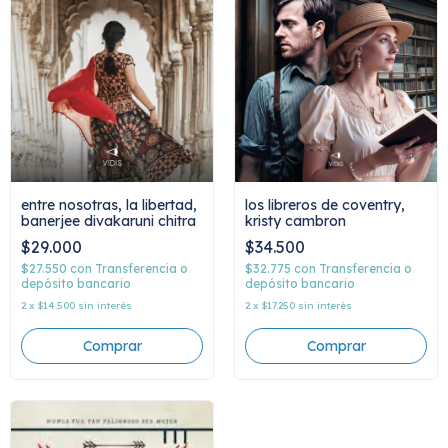
los libreros de coventry,
entre nosotras, la libertad,
kristy cambron
banerjee divakaruni chitra
$34.500
$29.000
$32.775
con
Transferencia o
$27.550
con
Transferencia o
depósito bancario
depósito bancario
2
x
$17.250
sin interés
2
x
$14.500
sin interés