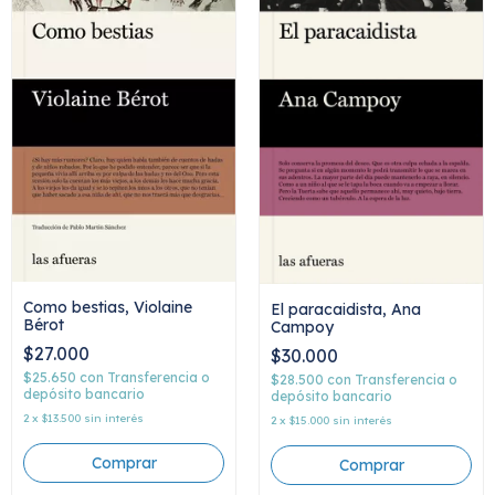
Como bestias, Violaine
El paracaidista, Ana
Bérot
Campoy
$27.000
$30.000
$25.650
con
Transferencia o
$28.500
con
Transferencia o
depósito bancario
depósito bancario
2
x
$13.500
sin interés
2
x
$15.000
sin interés