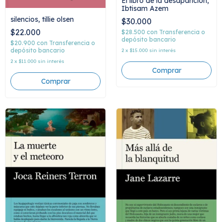
El libro de la desaparición,
Ibtisam Azem
silencios, tillie olsen
$30.000
$22.000
$28.500
con
Transferencia o
depósito bancario
$20.900
con
Transferencia o
depósito bancario
2
x
$15.000
sin interés
2
x
$11.000
sin interés