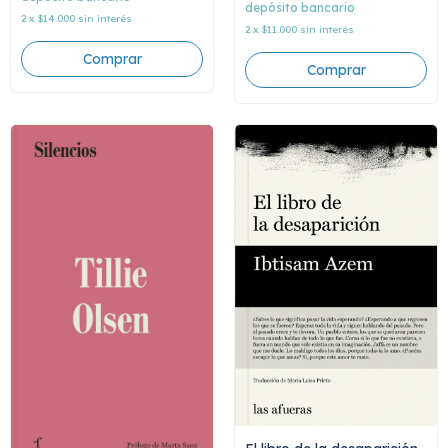
depósito bancario
2
x
$14.000
sin interés
2
x
$11.000
sin interés