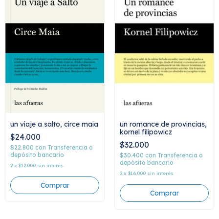
un romance de provincias,
un viaje a salto, circe maia
kornel filipowicz
$24.000
$32.000
$22.800
con
Transferencia o
depósito bancario
$30.400
con
Transferencia o
depósito bancario
2
x
$12.000
sin interés
2
x
$16.000
sin interés