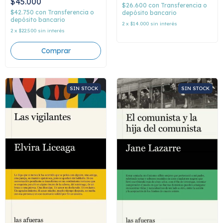
$45.000
$26.600
con
Transferencia o
$42.750
con
Transferencia o
depósito bancario
depósito bancario
2
x
$14.000
sin interés
2
x
$22.500
sin interés
SIN STOCK
SIN STOCK