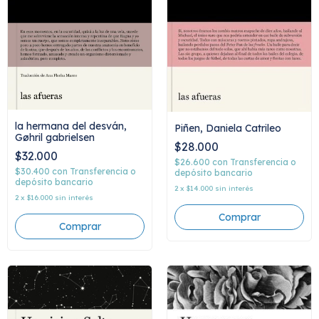
la hermana del desván,
Piñen, Daniela Catrileo
Gøhril gabrielsen
$28.000
$32.000
$26.600
con
Transferencia o
$30.400
con
Transferencia o
depósito bancario
depósito bancario
2
x
$14.000
sin interés
2
x
$16.000
sin interés