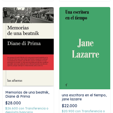
Memorias de una beatnik,
una escritora en el tiempo,
Diane di Prima
jane lazarre
$28.000
$22.000
$26.600
con
Transferencia o
$20.900
con
Transferencia o
depósito bancario