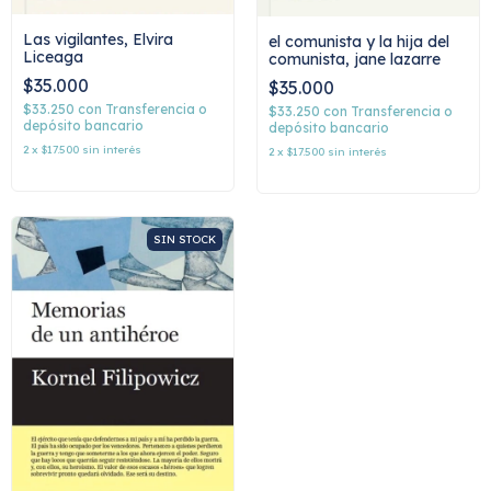
Las vigilantes, Elvira
el comunista y la hija del
Liceaga
comunista, jane lazarre
$35.000
$35.000
$33.250
con
Transferencia o
$33.250
con
Transferencia o
depósito bancario
depósito bancario
2
x
$17.500
sin interés
2
x
$17.500
sin interés
SIN STOCK