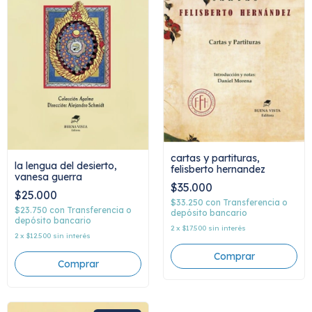
cartas y partituras,
la lengua del desierto,
felisberto hernandez
vanesa guerra
$35.000
$25.000
$33.250
con
Transferencia o
$23.750
con
Transferencia o
depósito bancario
depósito bancario
2
x
$17.500
sin interés
2
x
$12.500
sin interés