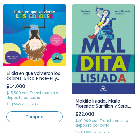
El día en que volvieron los
colores, Erica Pincever y
Ro Ferrer
$14.000
$13.300
con
Transferencia o
depósito bancario
Maldita lisiada, María
2
x
$7.000
sin interés
Florencia Santillán y Sergio
Solans
$22.000
$20.900
con
Transferencia o
depósito bancario
2
x
$11.000
sin interés