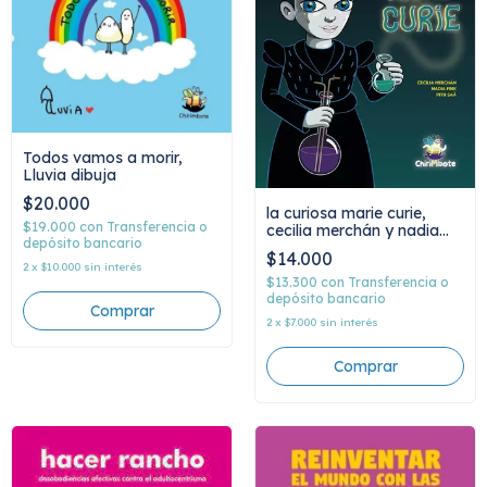
Todos vamos a morir,
Lluvia dibuja
$20.000
la curiosa marie curie,
$19.000
con
Transferencia o
cecilia merchán y nadia
depósito bancario
fink
$14.000
2
x
$10.000
sin interés
$13.300
con
Transferencia o
depósito bancario
2
x
$7.000
sin interés