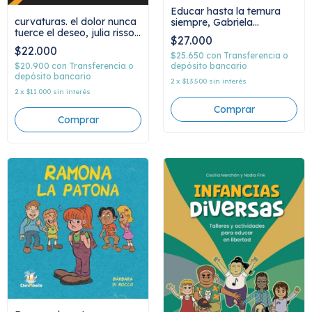
Educar hasta la ternura
curvaturas. el dolor nunca
siempre, Gabriela
tuerce el deseo, julia risso
Magistris y Santiago
$27.000
villani
Morales
$22.000
$25.650
con
Transferencia o
depósito bancario
$20.900
con
Transferencia o
depósito bancario
2
x
$13.500
sin interés
2
x
$11.000
sin interés