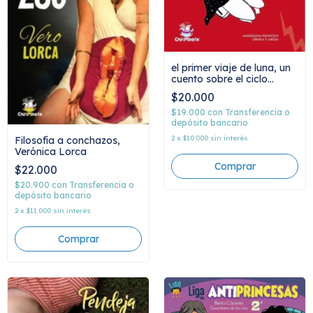
el primer viaje de luna, un
cuento sobre el ciclo
menstrual, magdalena
$20.000
rohatsch, ornela f. laezza
$19.000
con
Transferencia o
depósito bancario
2
x
$10.000
sin interés
Filosofía a conchazos,
Verónica Lorca
$22.000
$20.900
con
Transferencia o
depósito bancario
2
x
$11.000
sin interés