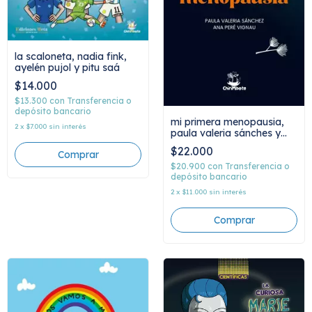
la scaloneta, nadia fink,
ayelén pujol y pitu saá
$14.000
$13.300
con
Transferencia o
depósito bancario
mi primera menopausia,
2
x
$7.000
sin interés
paula valeria sánches y
ana peré vignau
$22.000
$20.900
con
Transferencia o
depósito bancario
2
x
$11.000
sin interés