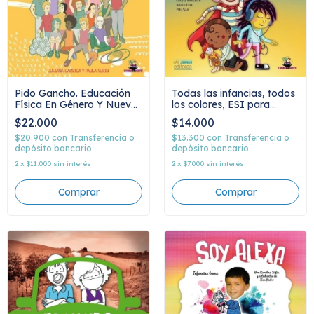
Pido Gancho. Educación
Todas las infancias, todos
Física En Género Y Nuevas
los colores, ESI para
Masculinidades
chiques
$22.000
$14.000
$20.900
con
Transferencia o
$13.300
con
Transferencia o
depósito bancario
depósito bancario
2
x
$11.000
sin interés
2
x
$7.000
sin interés