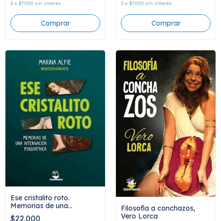
2
x
$7.000
sin interés
2
x
$7.000
sin interés
Ese cristalito roto.
Memorias de una
Filosofía a conchazos,
internación psiquiátrica,
Vero Lorca
$22.000