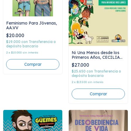
Feminismo Para Jóvenas,
AA.VV
$20.000
$19.000
con
Transferencia o
depósito bancario
Ni Una Menos desde los
2
x
$10.000
sin interés
Primeros Años, CECILIA
MERCHAN Y NADIA
$27.000
FINK
$25.650
con
Transferencia o
depósito bancario
2
x
$13.500
sin interés