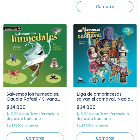
Salvemos los humedales,
Liga de antiprincesas
Claudia Rafael / Silvana
salvan el carnaval, Nadia
Melo / Delia Iglesias
Fink y Pitu Sáa
$14.000
$14.000
$13.300
con
Transferencia o
$13.300
con
Transferencia o
depósito bancario
depósito bancario
2
x
$7.000
sin interés
2
x
$7.000
sin interés