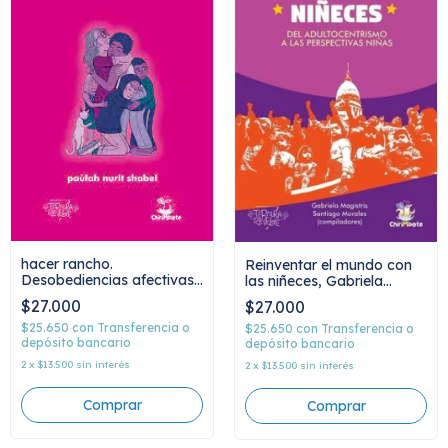
hacer rancho.
Reinventar el mundo con
Desobediencias afectivas
las niñeces, Gabriela
contra el adultocentrismo,
Magistris y Santiago
$27.000
$27.000
paulah nurit shabel
Morales
$25.650
con
Transferencia o
$25.650
con
Transferencia o
depósito bancario
depósito bancario
2
x
$13.500
sin interés
2
x
$13.500
sin interés