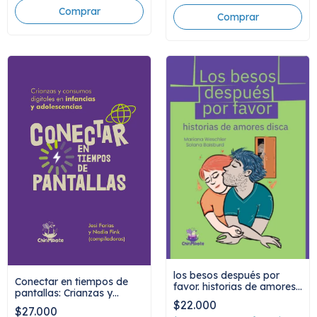
los besos después por
Conectar en tiempos de
favor. historias de amores
pantallas: Crianzas y
disca, mariana weschler y
consumos digitales en
$22.000
solana baisburd
$27.000
infancias y adolescencias,