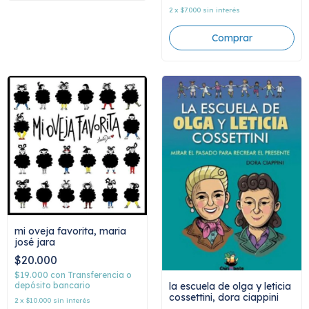
2
x
$7.000
sin interés
mi oveja favorita, maria
josé jara
$20.000
$19.000
con
Transferencia o
la escuela de olga y leticia
depósito bancario
cossettini, dora ciappini
2
x
$10.000
sin interés