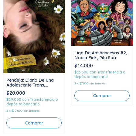
Liga De Antiprincesas #2,
Nadia Fink, Pitu Saá
$14.000
$13.300
con
Transferencia o
depósito bancario
Pendeja: Diario De Una
2
x
$7.000
sin interés
Adolescente Trans,
Carolina Unrein
$20.000
$19.000
con
Transferencia o
depósito bancario
2
x
$10.000
sin interés