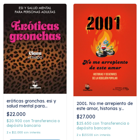
eróticas gronchas. esi y
2001. No me arrepiento de
salud mental para
este amor, historias y
personas adultas, clara
devenires de la rebelión
$22.000
attardo
$27.000
popular, Florencia
$20.900
con
Transferencia o
Vespigani
$25.650
con
Transferencia o
depósito bancario
depósito bancario
2
x
$11.000
sin interés
2
x
$13.500
sin interés