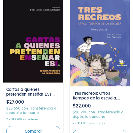
Cartas a quienes
Tres recreos: Otros
pretenden enseñar ESI.
tiempos de la escuela,
Escritas desde la
$27.000
Maro Skliar
patagonia, Belén Grosso y
$22.000
Ruth Zurbriggen
$25.650
con
Transferencia o
$20.900
con
Transferencia o
depósito bancario
depósito bancario
2
x
$13.500
sin interés
2
x
$11.000
sin interés