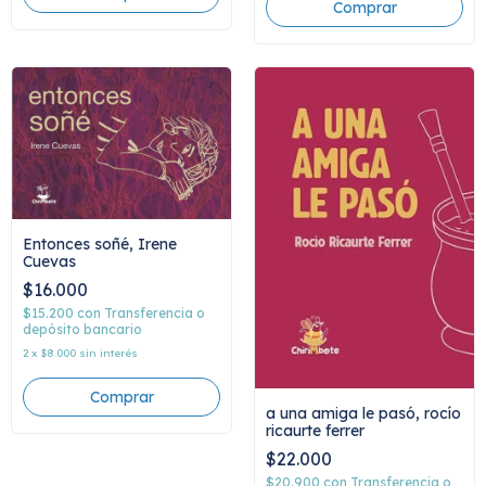
Entonces soñé, Irene
Cuevas
$16.000
$15.200
con
Transferencia o
depósito bancario
2
x
$8.000
sin interés
a una amiga le pasó, rocío
ricaurte ferrer
$22.000
$20.900
con
Transferencia o