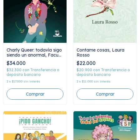
Contame cosas, Laura
Charly Queer: todavía sigo
Rosso
siendo un anormal, Facu
Soto
$22.000
$34.000
$20.900
con
Transferencia o
$32.300
con
Transferencia o
depósito bancario
depósito bancario
2
x
$11.000
sin interés
2
x
$17.000
sin interés