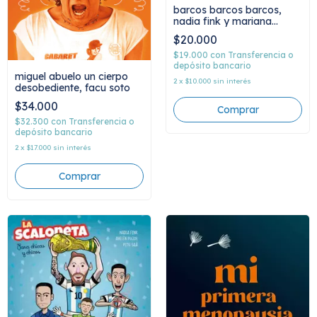
barcos barcos barcos,
nadia fink y mariana
ardanaz
$20.000
$19.000
con
Transferencia o
depósito bancario
miguel abuelo un cierpo
2
x
$10.000
sin interés
desobediente, facu soto
$34.000
$32.300
con
Transferencia o
depósito bancario
2
x
$17.000
sin interés