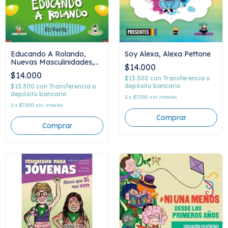
Educando A Rolando,
Soy Alexa, Alexa Pettone
Nuevas Masculinidades,
$14.000
Ro Ferrer
$14.000
$13.300
con
Transferencia o
depósito bancario
$13.300
con
Transferencia o
depósito bancario
2
x
$7.000
sin interés
2
x
$7.000
sin interés