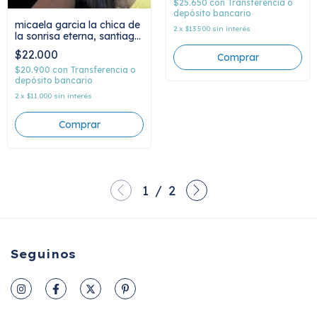
$25.650
con
Transferencia o
depósito bancario
micaela garcia la chica de
2
x
$13.500
sin interés
la sonrisa eterna, santiago
garcía
$22.000
$20.900
con
Transferencia o
depósito bancario
2
x
$11.000
sin interés
1
/
2
Seguinos