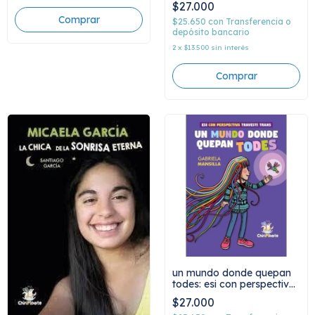
$27.000
$25.650
con
Transferencia o
depósito bancario
2
x
$13.500
sin interés
un mundo donde quepan
todes: esi con perspectiva
travesti trans, gabriela
$27.000
mansilla