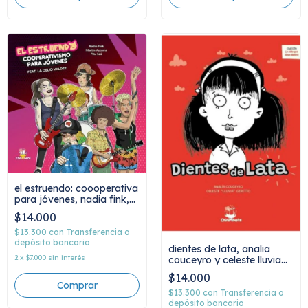
el estruendo: coooperativa
para jóvenes, nadia fink,
Pitu Saá, Martín Azcurra
$14.000
$13.300
con
Transferencia o
depósito bancario
dientes de lata, analia
2
x
$7.000
sin interés
couceyro y celeste lluvia
geretto
$14.000
$13.300
con
Transferencia o
depósito bancario