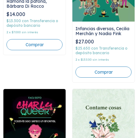
Ramona la patona,
Bárbara Di Rocco
$14.000
$13.300
con
Transferencia o
depósito bancario
Infancias diversas, Cecilia
2
x
$7.000
sin interés
Merchán y Nadia Fink
$27.000
$25.650
con
Transferencia o
depósito bancario
2
x
$13.500
sin interés