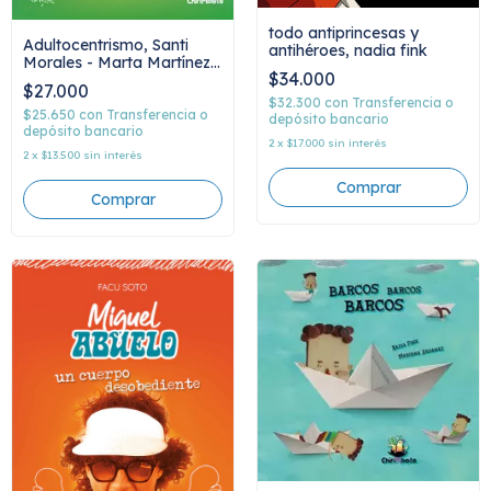
todo antiprincesas y
Adultocentrismo, Santi
antihéroes, nadia fink
Morales - Marta Martínez
$34.000
Muñoz
$27.000
$32.300
con
Transferencia o
$25.650
con
Transferencia o
depósito bancario
depósito bancario
2
x
$17.000
sin interés
2
x
$13.500
sin interés