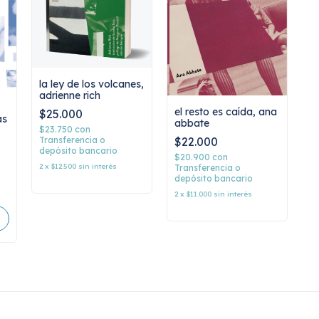
la ley de los volcanes,
adrienne rich
el resto es caída, ana
$25.000
as
abbate
$23.750
con
$22.000
Transferencia o
depósito bancario
$20.900
con
2
x
$12.500
sin interés
Transferencia o
depósito bancario
2
x
$11.000
sin interés