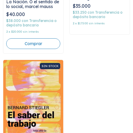
La Nación. O el sentido de
Perón, adriano peirone
$35.000
lo social, marcel mauss
$33.250
con
Transferencia o
$40.000
depósito bancario
$38.000
con
Transferencia o
2
x
$17.500
sin interés
depósito bancario
2
x
$20.000
sin interés
SIN STOCK