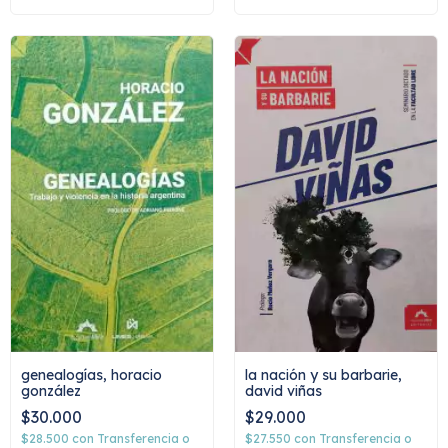
la nación y su barbarie,
genealogías, horacio
david viñas
gonzález
$29.000
$30.000
$27.550
con
Transferencia o
$28.500
con
Transferencia o