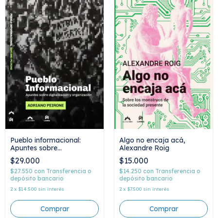
Pueblo informacional:
Algo no encaja acá,
Apuntes sobre
Alexandre Roig
digitalización y
$29.000
$15.000
organización, Adriano
Peirone
$27.550
con
Transferencia o
$14.250
con
Transferencia o
depósito bancario
depósito bancario
2
x
$14.500
sin interés
2
x
$7.500
sin interés