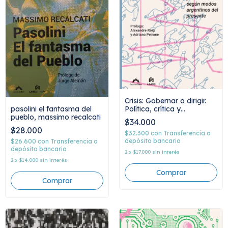
Crisis: Gobernar o dirigir.
pasolini el fantasma del
Política, crítica y
pueblo, massimo recalcati
entendimiento según
$34.000
modos argentinos del
$28.000
presente, Eduardo A.
$32.300
con
Transferencia o
Rojas
depósito bancario
$26.600
con
Transferencia o
depósito bancario
2
x
$17.000
sin interés
2
x
$14.000
sin interés