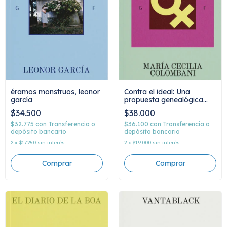
Contra el ideal: Una
éramos monstruos, leonor
propuesta genealógica
garcía
para desmontar las
$38.000
$34.500
ficciones históricas del
ideal femenino, María
$36.100
con
Transferencia o
$32.775
con
Transferencia o
Cecilia Colombani
depósito bancario
depósito bancario
2
x
$19.000
sin interés
2
x
$17.250
sin interés