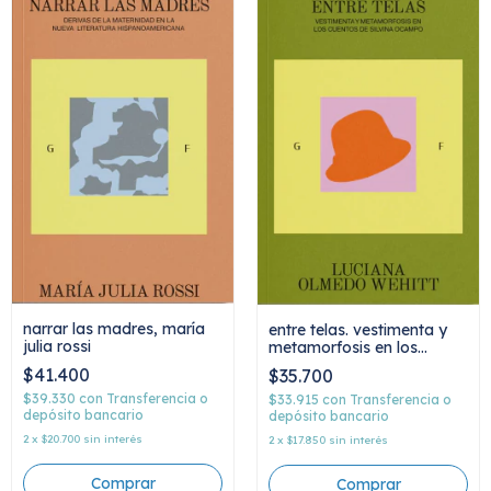
narrar las madres, maría
entre telas. vestimenta y
julia rossi
metamorfosis en los
cuentos de silvina
$41.400
$35.700
ocampo, luciana olmedo
$39.330
con
Transferencia o
wehitt
$33.915
con
Transferencia o
depósito bancario
depósito bancario
2
x
$20.700
sin interés
2
x
$17.850
sin interés