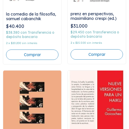
prenz en perspectivas,
la comedia de la filosofía,
maximiliano crespi (ed.)
samuel cabanchik
$31.000
$40.400
$29.450
con
Transferencia o
$38.380
con
Transferencia o
depósito bancario
depósito bancario
2
x
$15.500
sin interés
2
x
$20.200
sin interés