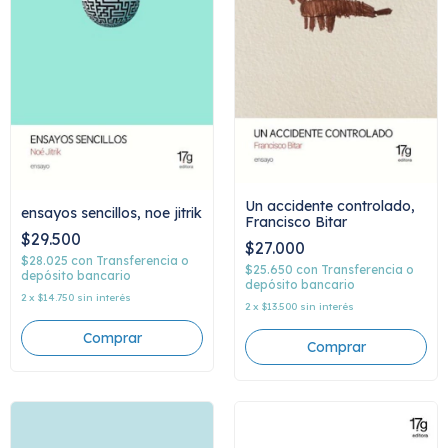
Un accidente controlado,
ensayos sencillos, noe jitrik
Francisco Bitar
$29.500
$27.000
$28.025
con
Transferencia o
$25.650
con
Transferencia o
depósito bancario
depósito bancario
2
x
$14.750
sin interés
2
x
$13.500
sin interés