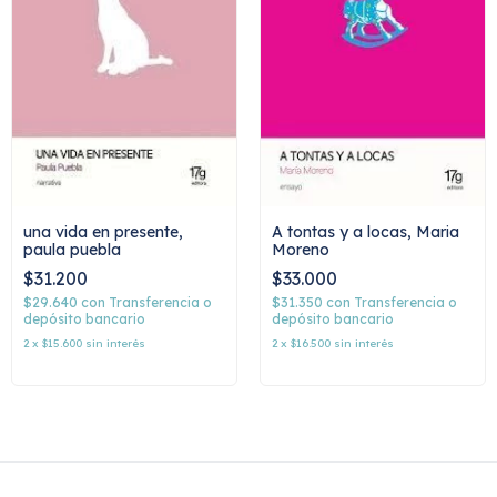
A tontas y a locas, Maria
una vida en presente,
Moreno
paula puebla
$33.000
$31.200
$31.350
con
Transferencia o
$29.640
con
Transferencia o
depósito bancario
depósito bancario
2
x
$16.500
sin interés
2
x
$15.600
sin interés