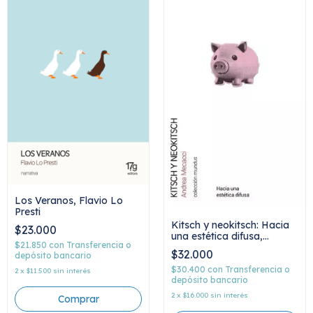
Los Veranos, Flavio Lo
Presti
Kitsch y neokitsch: Hacia
$23.000
una estética difusa,
$21.850
con
Transferencia o
Andrea Mecacci
$32.000
depósito bancario
$30.400
con
Transferencia o
2
x
$11.500
sin interés
depósito bancario
2
x
$16.000
sin interés