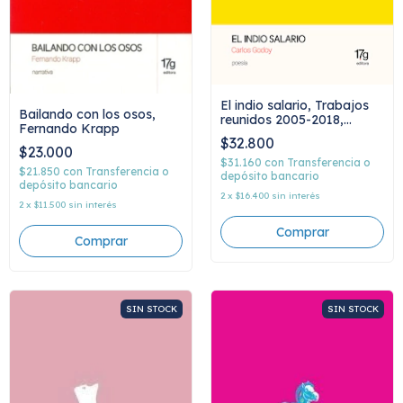
El indio salario, Trabajos
Bailando con los osos,
reunidos 2005-2018,
Fernando Krapp
Carlos Godoy
$32.800
$23.000
$31.160
con
Transferencia o
$21.850
con
Transferencia o
depósito bancario
depósito bancario
2
x
$16.400
sin interés
2
x
$11.500
sin interés
SIN STOCK
SIN STOCK