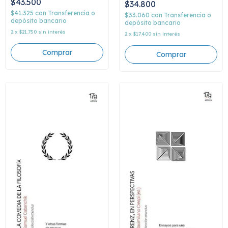
$43.500
$34.800
moderno 2, Raúl Antelo
$41.325
con
Transferencia o
$33.060
con
Transferencia o
depósito bancario
depósito bancario
2
x
$21.750
sin interés
2
x
$17.400
sin interés