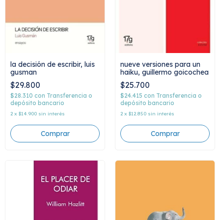
la decisión de escribir, luis
nueve versiones para un
gusman
haiku, guillermo goicochea
$29.800
$25.700
$28.310
con
Transferencia o
$24.415
con
Transferencia o
depósito bancario
depósito bancario
2
x
$14.900
sin interés
2
x
$12.850
sin interés