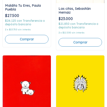
Maldita Tu Eres, Paula
Las citas, Sebastián
Puebla
Hernaiz
$27.500
$23.000
$26.125
con
Transferencia o
$21.850
con
Transferencia o
depósito bancario
depósito bancario
2
x
$13.750
sin interés
2
x
$11.500
sin interés