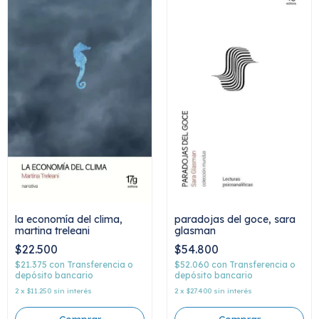
la economía del clima,
paradojas del goce, sara
martina treleani
glasman
$22.500
$54.800
$21.375
con
Transferencia o
$52.060
con
Transferencia o
depósito bancario
depósito bancario
2
x
$11.250
sin interés
2
x
$27.400
sin interés