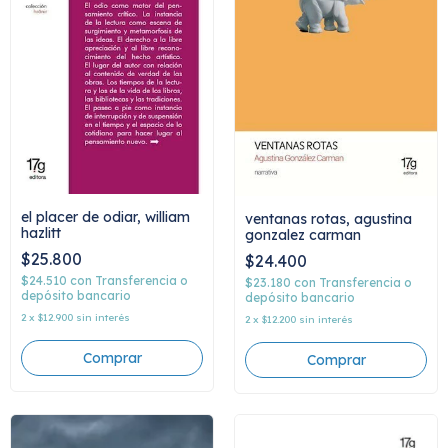
el placer de odiar, william
ventanas rotas, agustina
hazlitt
gonzalez carman
$25.800
$24.400
$24.510
con
Transferencia o
$23.180
con
Transferencia o
depósito bancario
depósito bancario
2
x
$12.900
sin interés
2
x
$12.200
sin interés