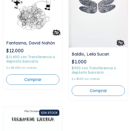
Fantasma, David Nahón
$12.000
Baldío, Leila Sucari
$11.400
con
Transferencia o
$1.000
depósito bancario
2
x
$6.000
sin interés
$950
con
Transferencia o
depósito bancario
2
x
$500
sin interés
SIN STOCK