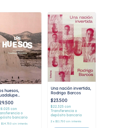
Una nación invertida,
os huesos,
Rodrigo Barcos
uadalupe
enestrosa
$23.500
29.500
$22.325
con
28.025
con
Transferencia o
ansferencia o
depósito bancario
pósito bancario
2
x
$11.750
sin interés
x
$14.750
sin interés