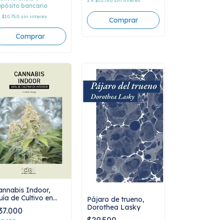
2
x
$10.750
sin interés
pósito bancario
x
$10.750
sin interés
annabis Indoor,
uía de Cultivo en
Pájaro de trueno,
terior
Dorothea Lasky
37.000
$29.500