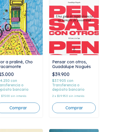
lor a praliné, Cho
Pensar con otros,
racamonte
Guadalupe Nogués
15.000
$39.900
14.250
con
$37.905
con
ansferencia o
Transferencia o
pósito bancario
depósito bancario
x
$7.500
sin interés
2
x
$19.950
sin interés