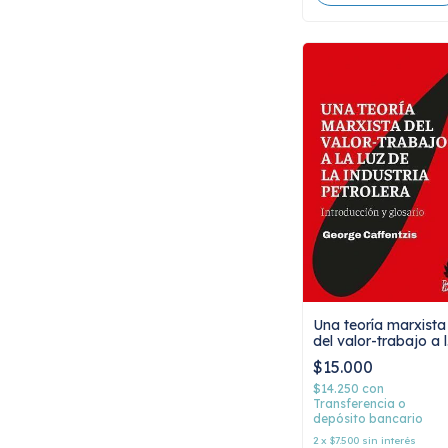
Una teoría marxista
del valor-trabajo a 
luz de la industria
$15.000
petrolera:
Introducción y
$14.250
con
glosario, George
Transferencia o
depósito bancario
Caffentzis
2
x
$7.500
sin interés