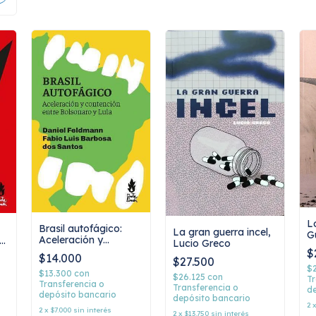
L
Brasil autofágico:
La gran guerra incel,
G
Aceleración y
la
Lucio Greco
H
contención entre
$
$14.000
$27.500
Bolsonaro y Lula,
$
Daniel Feldmann y
$13.300
con
$26.125
con
Tr
Fabio Luis Barbosa
Transferencia o
Transferencia o
de
depósito bancario
dos Santos
depósito bancario
2
2
x
$7.000
sin interés
2
x
$13.750
sin interés