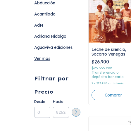
Abducción
Acantilado
AdN
Adriana Hidalgo
Aguaviva ediciones
Leche de silencio,
Socorro Venegas
Ver más
$26.900
$25.555
con
Transferencia o
depósito bancario
Filtrar por
2
x
$13.450
sin interés
Precio
Desde
Hasta