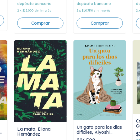
depósito bancario
depósito bancario
de
2
x
$12.000
sin interés
2
x
$10.750
sin interés
2
C
G
Un gato para los días
La mata, Eliana
In
a
difíciles, Kiyoshi
$
Hernández
Shigematsu