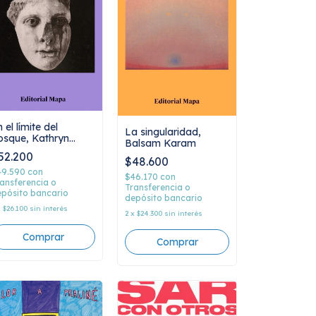
 el límite del
La singularidad,
osque, Kathryn
Balsam Karam
romwich
52.200
$48.600
49.590
con
$46.170
con
ansferencia o
Transferencia o
pósito bancario
depósito bancario
x
$26.100
sin interés
2
x
$24.300
sin interés