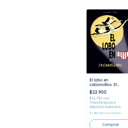
El lobo en
calzoncillos: El
Cascaavellanas,
$22.900
Lupano Itoiz
$21.755
con
Transferencia o
depósito bancario
2
x
$11.450
sin interés