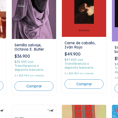
Carne de caballo,
Semilla salvaje,
Iván Rojo
En
Octavia E. Butler
b
$49.900
B
$36.900
$
$47.405
con
$35.055
con
Transferencia o
$
Transferencia o
depósito bancario
Tr
depósito bancario
de
2
x
$24.950
sin interés
2
x
$18.450
sin interés
2