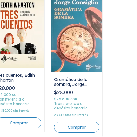
res cuentos, Edith
Gramática de la
harton
sombra, Jorge
20.000
Consiglio
$28.000
19.000
con
$26.600
con
ansferencia o
Transferencia o
pósito bancario
depósito bancario
x
$10.000
sin interés
2
x
$14.000
sin interés