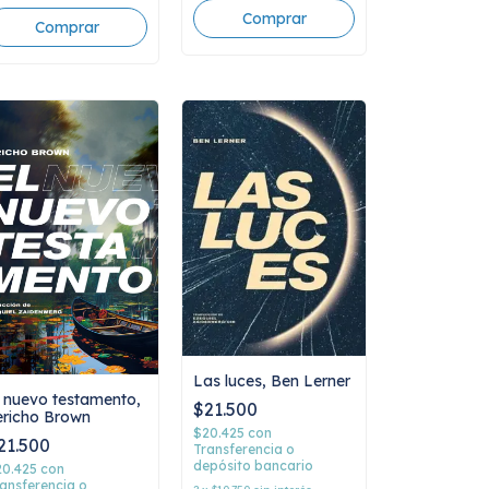
Las luces, Ben Lerner
l nuevo testamento,
$21.500
ericho Brown
$20.425
con
21.500
Transferencia o
depósito bancario
20.425
con
ansferencia o