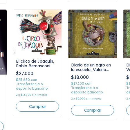
El circo de Joaquín,
D
Diario de un ogro en
Pablo Bernasconi
V
la escuela, Valeria
$27.000
M
Dávila y Mónica
$
$18.000
López
$25.650
con
$
$17.100
con
Transferencia o
Tr
Transferencia o
depósito bancario
de
depósito bancario
2
x
$13.500
sin interés
2
2
x
$9.000
sin interés