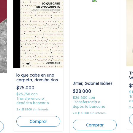
T
lo que cabe en una
W
carpeta, damián ríos
Jitler, Gabriel Báñez
$
$25.000
$28.000
$
$23.750
con
Tr
$26.600
con
Transferencia o
de
Transferencia o
depósito bancario
depósito bancario
2
2
x
$12.500
sin interés
2
x
$14.000
sin interés