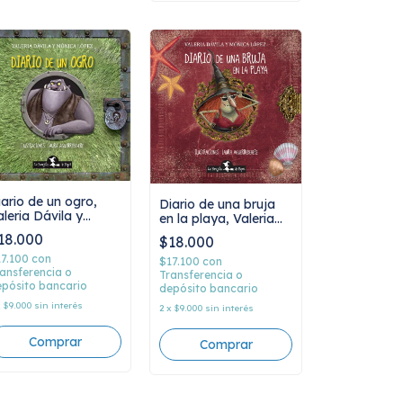
iario de un ogro,
Diario de una bruja
aleria Dávila y
en la playa, Valeria
ónica López
Dávila y Mónica
18.000
$18.000
López
17.100
con
$17.100
con
ansferencia o
Transferencia o
pósito bancario
depósito bancario
x
$9.000
sin interés
2
x
$9.000
sin interés