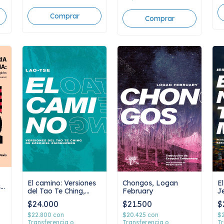
El camino: Versiones
Chongos, Logan
E
s
del Tao Te Ching,
February
J
Ezequiel Zaidenwerg
$24.000
$21.500
$
$22.800
con
$20.425
con
$
Transferencia o
Transferencia o
Tr