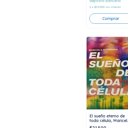
depósito bancario
2
x
$19.000
sin interés
El sueño eterno de
toda célula, Maricel
Guerrero
$21.500