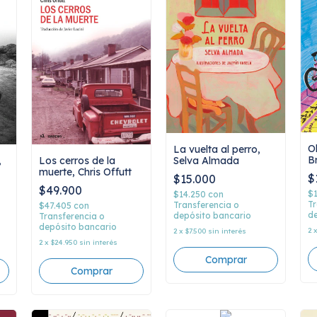
O
La vuelta al perro,
B
,
Los cerros de la
Selva Almada
muerte, Chris Offutt
$
$15.000
$49.900
$
$14.250
con
Tr
Transferencia o
$47.405
con
de
depósito bancario
Transferencia o
depósito bancario
2
2
x
$7.500
sin interés
2
x
$24.950
sin interés