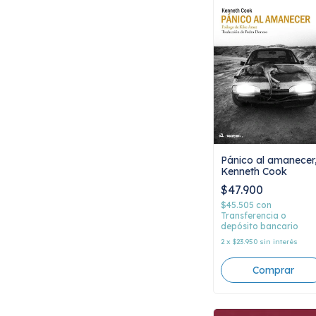
Pánico al amanecer
Kenneth Cook
$47.900
$45.505
con
Transferencia o
depósito bancario
2
x
$23.950
sin interés