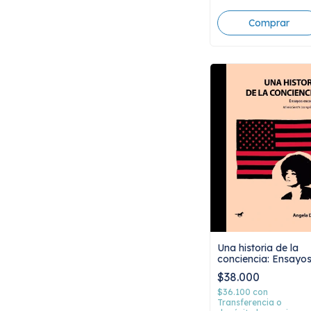
Una historia de la
conciencia: Ensayo
escogidos, Angela
$38.000
Davis
$36.100
con
Transferencia o