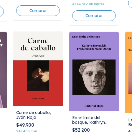
2
x
$21.950
sin interés
Carne de caballo,
Iván Rojo
En el límite del
L
bosque, Kathryn
B
$49.900
Bromwich
$52.200
$47.405
con