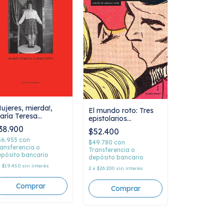
Mujeres, mierda!,
El mundo roto: Tres
aría Teresa
epistolarios
ndruetto
románticos, AA.VV
38.900
$52.400
36.955
con
$49.780
con
ansferencia o
Transferencia o
pósito bancario
depósito bancario
x
$19.450
sin interés
2
x
$26.200
sin interés