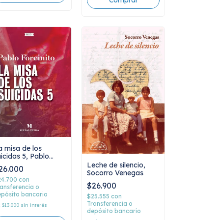
a misa de los
uicidas 5, Pablo
orcinito
Leche de silencio,
26.000
Socorro Venegas
24.700
con
$26.900
ansferencia o
pósito bancario
$25.555
con
Transferencia o
x
$13.000
sin interés
depósito bancario