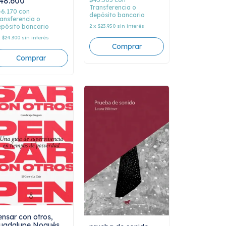
48.600
Transferencia o
46.170
con
depósito bancario
ansferencia o
pósito bancario
2
x
$23.950
sin interés
x
$24.300
sin interés
ensar con otros,
uadalupe Nogués