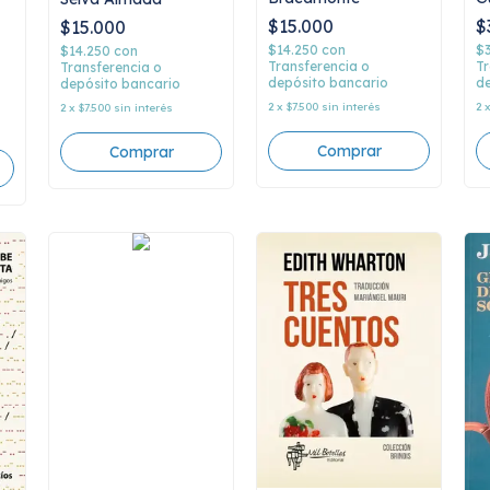
$15.000
$
$15.000
$14.250
con
$
$14.250
con
Transferencia o
Tr
Transferencia o
depósito bancario
de
depósito bancario
2
x
$7.500
sin interés
2
2
x
$7.500
sin interés