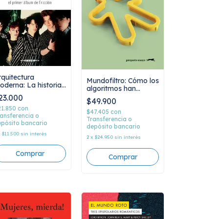
rquitectura
Mundofiltro: Cómo los
oderna: La historia
algoritmos han
e Consumación o
aplanado la cultura,
23.000
onsumo, el primer
$49.900
Kyle Chayka
lbum de Fricción,
21.850
con
$47.405
con
iego Giordano
ansferencia o
Transferencia o
pósito bancario
depósito bancario
x
$11.500
sin interés
2
x
$24.950
sin interés