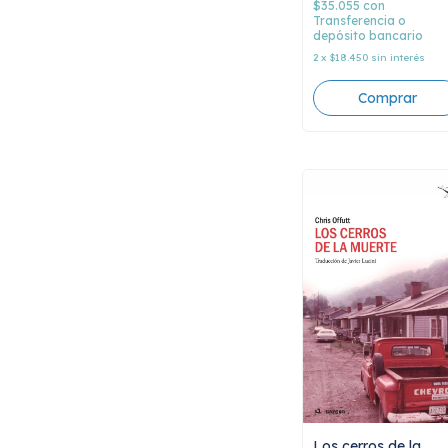
$35.055
con
Transferencia o
depósito bancario
2
x
$18.450
sin interés
Los cerros de la