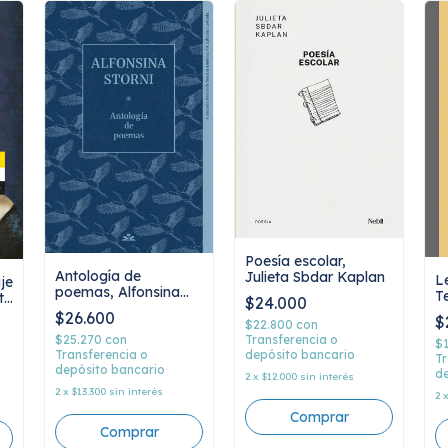
Poesía escolar,
Antología de
Julieta Sbdar Kaplan
Le
je
poemas, Alfonsina
T
t,
$24.000
Storni
$26.600
$
$22.800
con
Transferencia o
$25.270
con
$
depósito bancario
Transferencia o
Tr
depósito bancario
de
2
x
$12.000
sin interés
2
x
$13.300
sin interés
2