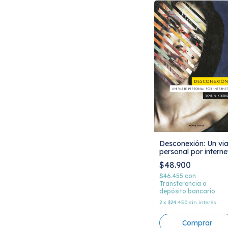
Desconexión: Un via
personal por interne
Roisin Kiberd
$48.900
$46.455
con
Transferencia o
depósito bancario
2
x
$24.450
sin interés