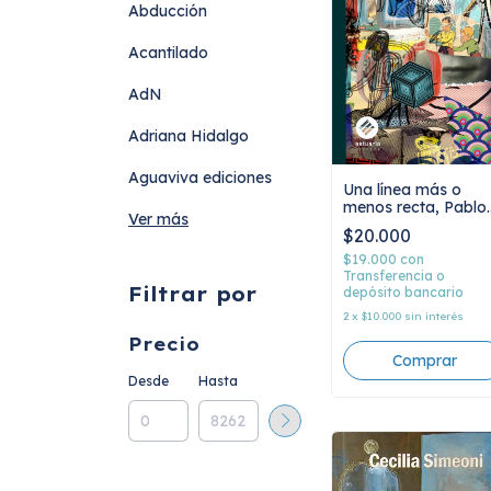
Abducción
Acantilado
AdN
Adriana Hidalgo
Aguaviva ediciones
Una línea más o
menos recta, Pablo
Ver más
Casacuberta
$20.000
$19.000
con
Transferencia o
Filtrar por
depósito bancario
2
x
$10.000
sin interés
Precio
Desde
Hasta