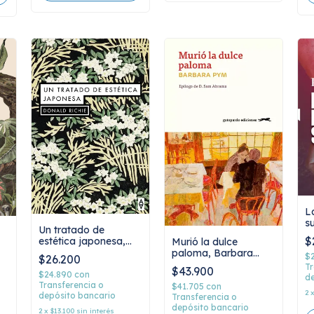
L
s
Un tratado de
F
$
estética japonesa,
Murió la dulce
Donald Richie
paloma, Barbara
$
$26.200
Pym
Tr
$43.900
$24.890
con
de
Transferencia o
$41.705
con
2
depósito bancario
Transferencia o
depósito bancario
2
x
$13.100
sin interés