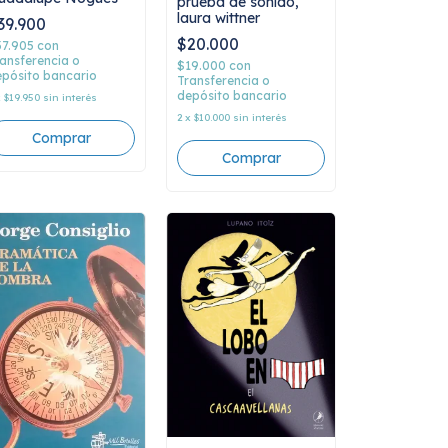
prueba de sonido,
laura wittner
39.900
$20.000
37.905
con
ansferencia o
$19.000
con
pósito bancario
Transferencia o
depósito bancario
x
$19.950
sin interés
2
x
$10.000
sin interés