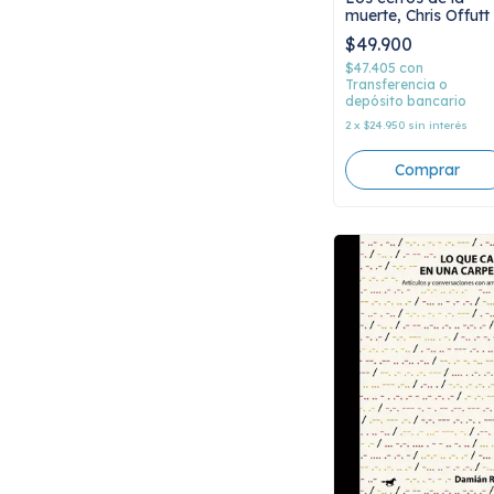
muerte, Chris Offutt
$49.900
$47.405
con
Transferencia o
depósito bancario
2
x
$24.950
sin interés