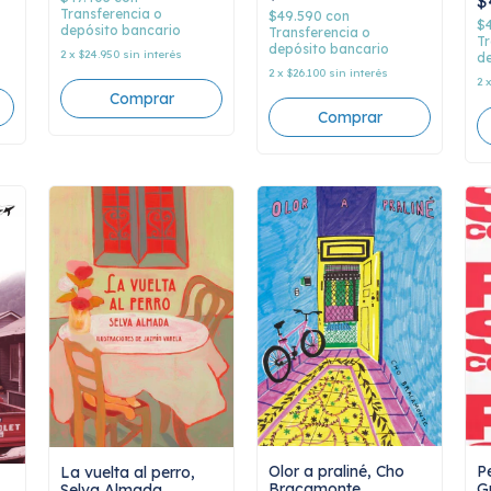
$
Transferencia o
$49.590
con
$
depósito bancario
Transferencia o
Tr
depósito bancario
2
x
$24.950
sin interés
de
2
x
$26.100
sin interés
2
Olor a praliné, Cho
P
La vuelta al perro,
Bracamonte
G
Selva Almada