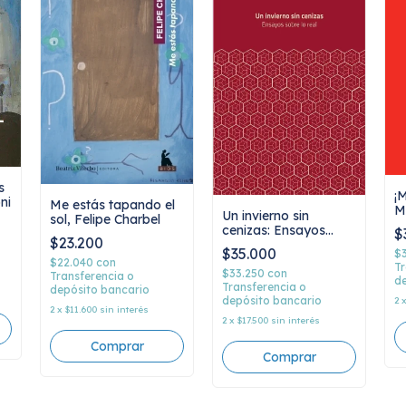
s
¡
ni
Me estás tapando el
M
Un invierno sin
sol, Felipe Charbel
A
cenizas: Ensayos
$
$23.200
sobre lo real, Luciana
$35.000
$
Ujidos
$22.040
con
Tr
$33.250
con
Transferencia o
de
Transferencia o
depósito bancario
depósito bancario
2
2
x
$11.600
sin interés
2
x
$17.500
sin interés