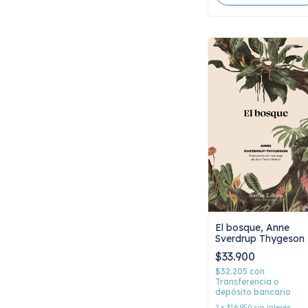
El bosque, Anne
Sverdrup Thygeson
$33.900
$32.205
con
Transferencia o
depósito bancario
2
x
$16.950
sin interés