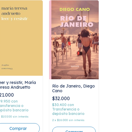
er y resistir, María
Río de Janeiro, Diego
eresa Andruetto
Cano
21.000
$32.000
19.950
con
$30.400
con
ansferencia o
Transferencia o
pósito bancario
depósito bancario
x
$10.500
sin interés
2
x
$16.000
sin interés