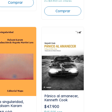
2
x
$13.450
sin interés
Pánico al amanecer,
Kenneth Cook
a singularidad,
alsam Karam
$47.900
$45.505
con