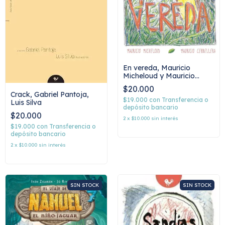
En vereda, Mauricio
Micheloud y Mauricio
Cerbellera
$20.000
Crack, Gabriel Pantoja,
$19.000
con
Transferencia o
Luis Silva
depósito bancario
$20.000
2
x
$10.000
sin interés
$19.000
con
Transferencia o
depósito bancario
2
x
$10.000
sin interés
SIN STOCK
SIN STOCK