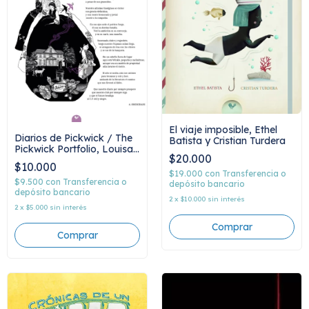
El viaje imposible, Ethel
Diarios de Pickwick / The
Batista y Cristian Turdera
Pickwick Portfolio, Louisa
$20.000
May Alcott y Maria
$10.000
Victoria Robles
$19.000
con
Transferencia o
$9.500
con
Transferencia o
depósito bancario
depósito bancario
2
x
$10.000
sin interés
2
x
$5.000
sin interés