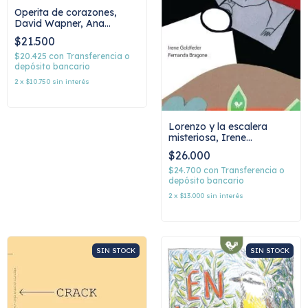
Operita de corazones,
David Wapner, Ana
Camusso
$21.500
$20.425
con
Transferencia o
depósito bancario
2
x
$10.750
sin interés
Lorenzo y la escalera
misteriosa, Irene
Goldfeder,
$26.000
$24.700
con
Transferencia o
depósito bancario
2
x
$13.000
sin interés
SIN STOCK
SIN STOCK