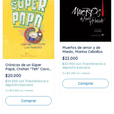
Muertos de amor y de
Miedo, Marina Ceballos
$22.000
$20.900
con
Transferencia o
Crónicas de un Súper
depósito bancario
Papá, Cristian "Teti" Cavo
y Luis Paredes
2
x
$11.000
sin interés
$20.000
$19.000
con
Transferencia o
depósito bancario
2
x
$10.000
sin interés