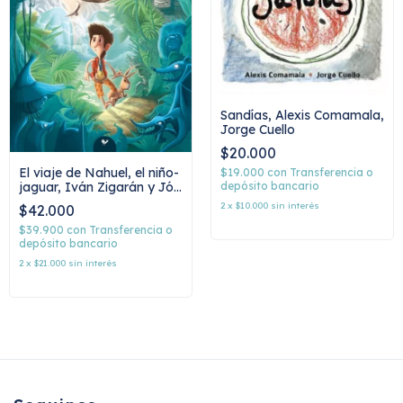
Sandías, Alexis Comamala,
Jorge Cuello
$20.000
El viaje de Nahuel, el niño-
$19.000
con
Transferencia o
jaguar, Iván Zigarán y Jó
depósito bancario
Rivadulla
2
x
$10.000
sin interés
$42.000
$39.900
con
Transferencia o
depósito bancario
2
x
$21.000
sin interés