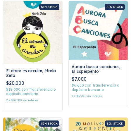
SIN STOCK
SIN STOCK
Aurora busca canciones,
El amor es circular, María
El Esperpento
Zeta
$7.000
$20.000
$6.650
con
Transferencia o
$19.000
con
Transferencia o
depósito bancario
depósito bancario
2
x
$3.500
sin interés
2
x
$10.000
sin interés
SIN STOCK
SIN STOCK