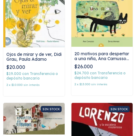
20 motivos para despertar
Ojos de mirar y de ver, Didi
a una niña, Ana Camusso
Grau, Paula Adamo
y David Wapner
$26.000
$20.000
$24.700
con
Transferencia o
$19.000
con
Transferencia o
depósito bancario
depósito bancario
2
x
$13.000
sin interés
2
x
$10.000
sin interés
SIN STOCK
SIN STOCK