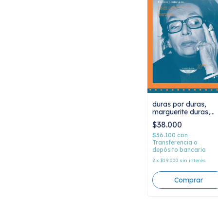
duras por duras,
marguerite duras,
escritos y entrevista
$38.000
$36.100
con
Transferencia o
depósito bancario
2
x
$19.000
sin interés