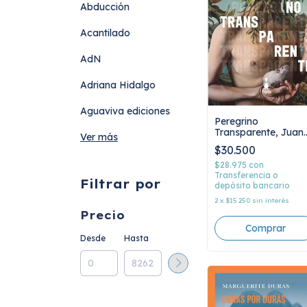
Abducción
Acantilado
AdN
Adriana Hidalgo
Aguaviva ediciones
Peregrino
Transparente, Juan
Ver más
Cárdenas
$30.500
$28.975
con
Transferencia o
Filtrar por
depósito bancario
2
x
$15.250
sin interés
Precio
Desde
Hasta