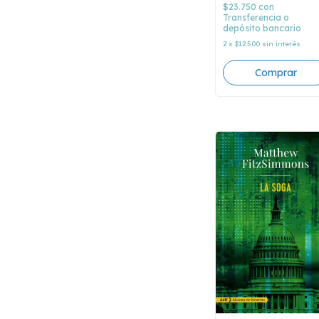
$23.750
con
Transferencia o
depósito bancario
2
x
$12.500
sin interés