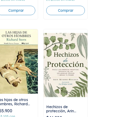
as hijas de otros
ombres, Richard
Hechizos de
tern
55.900
protección, Arin
Murphy Hiscock
53.105
con