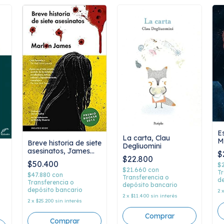
E
La carta, Clau
M
Breve historia de siete
Degliuomini
M
asesinatos, James
$
$22.800
Marlon
$50.400
$
$21.660
con
Tr
$47.880
con
Transferencia o
de
Transferencia o
depósito bancario
depósito bancario
2
2
x
$11.400
sin interés
2
x
$25.200
sin interés