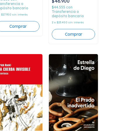
$46.900
ansferencia o
$44.555
con
pósito bancario
Transferencia o
x
$27.950
sin interés
depósito bancario
2
x
$23.450
sin interés