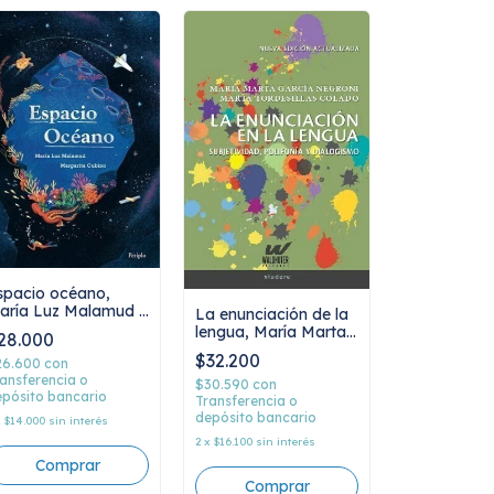
spacio océano,
aría Luz Malamud y
La enunciación de la
argarita Cubino
lengua, María Marta
28.000
García Negroni y
$32.200
26.600
con
Marta Tordesillas
ansferencia o
Colado
$30.590
con
pósito bancario
Transferencia o
depósito bancario
x
$14.000
sin interés
2
x
$16.100
sin interés