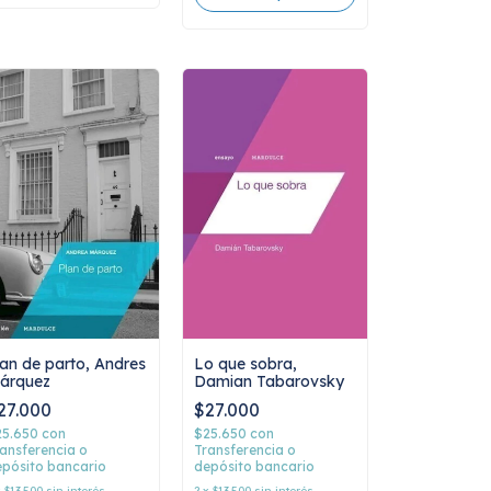
lan de parto, Andres
Lo que sobra,
árquez
Damian Tabarovsky
27.000
$27.000
25.650
con
$25.650
con
ansferencia o
Transferencia o
pósito bancario
depósito bancario
x
$13.500
sin interés
2
x
$13.500
sin interés