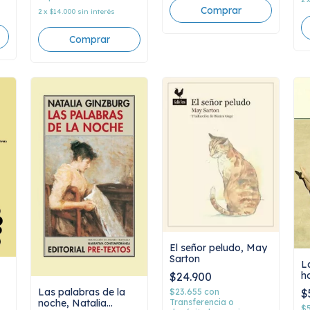
2
x
$14.000
sin interés
El señor peludo, May
Sarton
L
h
$24.900
S
Las palabras de la
$
$23.655
con
Transferencia o
noche, Natalia
$