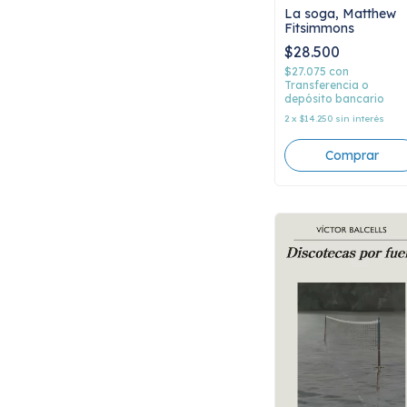
La soga, Matthew
Fitsimmons
$28.500
$27.075
con
Transferencia o
depósito bancario
2
x
$14.250
sin interés