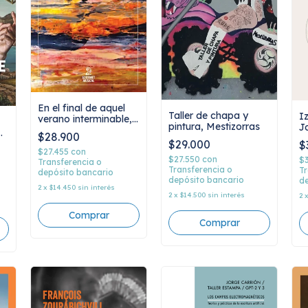
En el final de aquel
Taller de chapa y
I
verano interminable,
pintura, Mestizorras
J
Gerardo Gandini
$28.900
$29.000
$
$27.455
con
$27.550
con
$
Transferencia o
Transferencia o
Tr
depósito bancario
depósito bancario
de
2
x
$14.450
sin interés
2
x
$14.500
sin interés
2