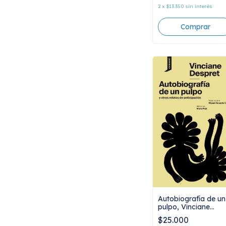
2
x
$13.350
sin interés
Autobiografía de un
pulpo, Vinciane
Despret
$25.000