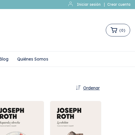
Iniciar sesión
|
Crear cuenta
(
0
)
Blog
Quiénes Somos
Ordenar