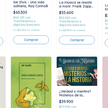
Ser Elvis - Una vida
La música se resiste
La
solitaria, Ray Connolli
a morir: Frank Zappa
E
- Biografía no
$63.300
$55.600
autorizada, Manuel
$
de la Fuente Soler
$60.135
con
$52.820
con
$
Transferencia o
Transferencia o
Tr
depósito bancario
depósito bancario
de
2
x
$31.650
sin interés
2
x
$27.800
sin interés
2
¿Verdad o mentira?
Misterios de la
historia, Isabelle
$39.900
Louviot
$37.905
con