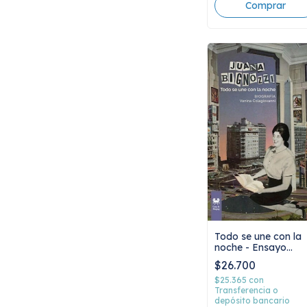
Todo se une con la
noche - Ensayo
Biográfico de Juan
$26.700
Bignozzi, Vanina
Colagiovanni
$25.365
con
Transferencia o
depósito bancario