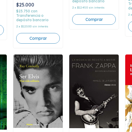
depósito bancario
Ginzburg
Tr
$25.000
2
x
$12.450
sin interés
de
$23.750
con
2
Transferencia o
depósito bancario
2
x
$12.500
sin interés