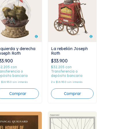
zquierda y derecha
La rebelión Joseph
oseph Roth
Roth
33.900
$33.900
32.205
con
$32.205
con
ansferencia o
Transferencia o
pósito bancario
depósito bancario
x
$16.950
sin interés
2
x
$16.950
sin interés