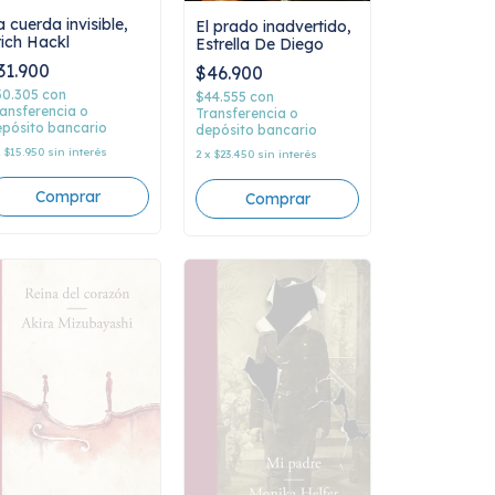
 cuerda invisible,
El prado inadvertido,
rich Hackl
Estrella De Diego
31.900
$46.900
30.305
con
$44.555
con
ansferencia o
Transferencia o
pósito bancario
depósito bancario
x
$15.950
sin interés
2
x
$23.450
sin interés