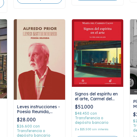
Signos del espíritu en
el arte, Carmel del
P
Calvo
M
$51.000
Leves instrucciones -
Poesía Reunida,
$48.450
con
$
a
Alfredo Prior
Transferencia o
$28.000
$
depósito bancario
Tr
$26.600
con
2
x
$25.500
sin interés
de
Transferencia o
depósito bancario
2