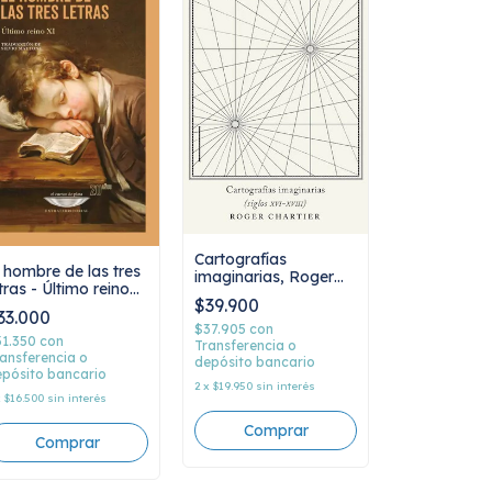
Cartografías
l hombre de las tres
imaginarias, Roger
tras - Último reino
Chartier
$39.900
I - Pascal Quignard
33.000
$37.905
con
31.350
con
Transferencia o
ansferencia o
depósito bancario
pósito bancario
2
x
$19.950
sin interés
x
$16.500
sin interés