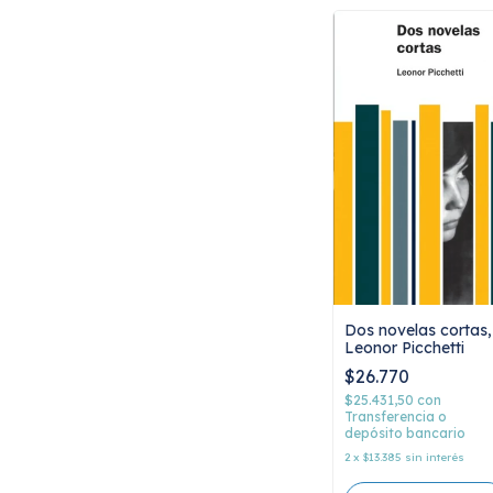
Dos novelas cortas,
Leonor Picchetti
$26.770
$25.431,50
con
Transferencia o
depósito bancario
2
x
$13.385
sin interés