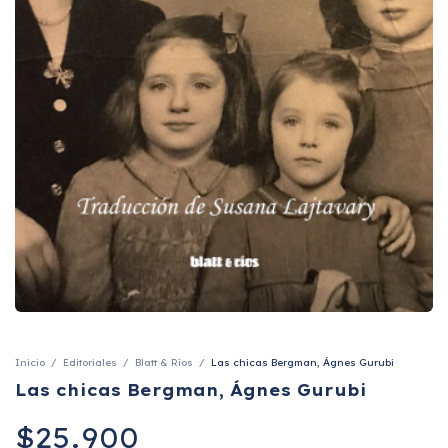
Inicio
/
Editoriales
/
Blatt & Ríos
/
Las chicas Bergman, Ágnes Gurubi
Las chicas Bergman, Ágnes Gurubi
$25.900