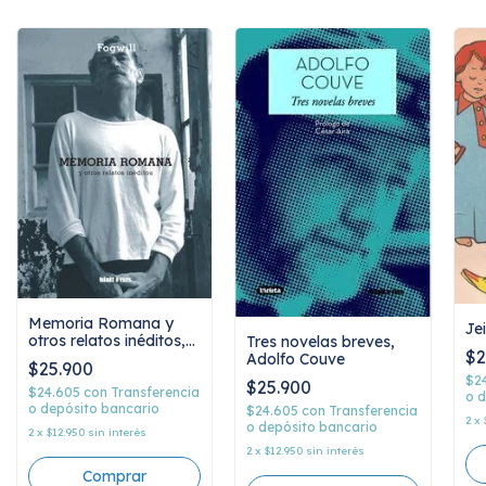
Memoria Romana y
Je
otros relatos inéditos,
Tres novelas breves,
$2
Fogwill
Adolfo Couve
$25.900
$2
$25.900
$24.605
con
Transferencia
o d
o depósito bancario
$24.605
con
Transferencia
2
x
o depósito bancario
2
x
$12.950
sin interés
2
x
$12.950
sin interés