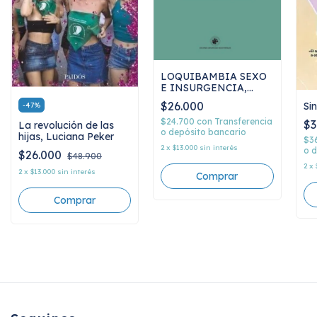
LOQUIBAMBIA SEXO
E INSURGENCIA,
Moreno Maria
$26.000
Si
-
47
%
$24.700
con
Transferencia
$3
La revolución de las
o depósito bancario
hijas, Luciana Peker
$3
2
x
$13.000
sin interés
o d
$26.000
$48.900
2
x
2
x
$13.000
sin interés