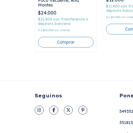
Poco frecuente, Ana
Montes
$11.400
con
Tr
depósito banca
$24.000
sferencia o
2
x
$6.000
sin inte
$22.800
con
Transferencia o
io
depósito bancario
és
2
x
$12.000
sin interés
Seguinos
Pone
54935
35181