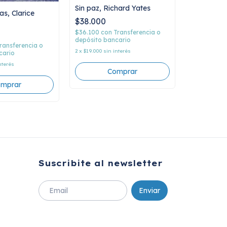
Sin paz, Richard Yates
as, Clarice
$38.000
Apegos fer
Gornick
$36.100
con
Transferencia o
depósito bancario
$33.500
ransferencia o
2
x
$19.000
sin interés
cario
$31.825
con
nterés
depósito b
2
x
$16.750
sin
Suscribite al newsletter