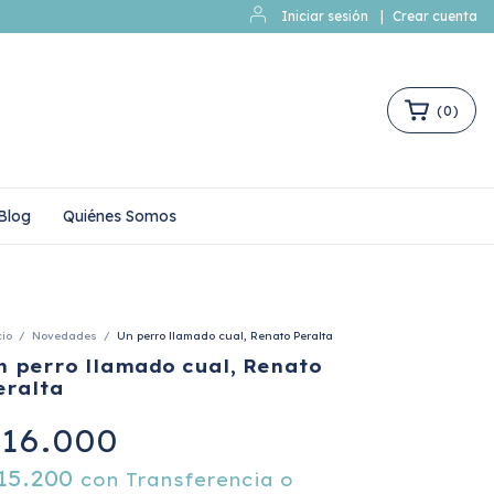
Iniciar sesión
|
Crear cuenta
(
0
)
Blog
Quiénes Somos
cio
/
Novedades
/
Un perro llamado cual, Renato Peralta
n perro llamado cual, Renato
eralta
16.000
15.200
con
Transferencia o