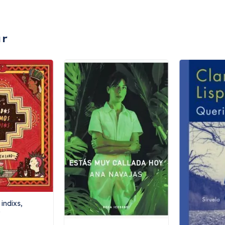
ar
indixs,
o