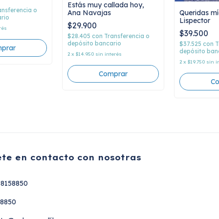
Estás muy callada hoy,
ansferencia o
Queridas mí
Ana Navajas
rio
Lispector
$29.900
rés
$39.500
$28.405
con
Transferencia o
depósito bancario
$37.525
con
T
depósito ban
2
x
$14.950
sin interés
2
x
$19.750
sin i
te en contacto con nosotras
18158850
58850