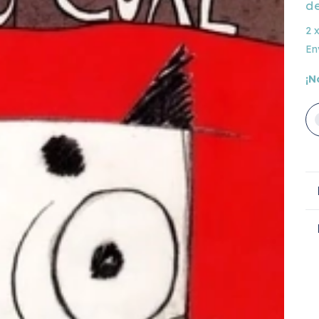
d
2
En
¡N