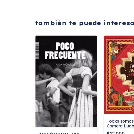
también te puede interes
Todxs somos 
Cometa Lud
ografía, Eric
$12.000