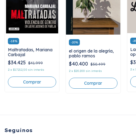
-
2
-
18
%
-
20
%
La
Maltratadas, Mariana
el origen de la alegría,
op
Carbajal
pablo ramos
Ra
$3
$34.425
$40.400
$41.999
$50.499
2
x
2
x
$17.212,50
sin interés
2
x
$20.200
sin interés
Seguinos