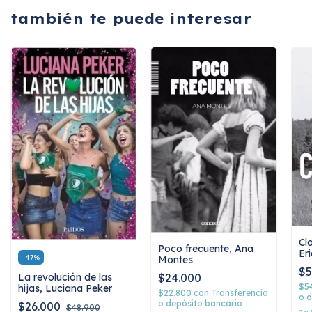
también te puede interesar
Cl
Poco frecuente, Ana
Er
-
47
%
Montes
$5
La revolución de las
$24.000
$5
hijas, Luciana Peker
$22.800
con
Transferencia
o d
o depósito bancario
$26.000
$48.900