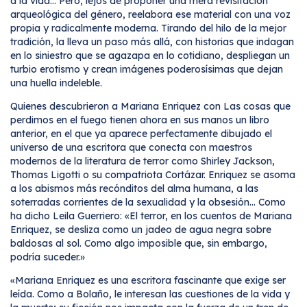
a la vida... Pero, lejos de proponer una mera revisitación
arqueológica del género, reelabora ese material con una voz
propia y radicalmente moderna. Tirando del hilo de la mejor
tradición, la lleva un paso más allá, con historias que indagan
en lo siniestro que se agazapa en lo cotidiano, despliegan un
turbio erotismo y crean imágenes poderosísimas que dejan
una huella indeleble.
Quienes descubrieron a Mariana Enriquez con Las cosas que
perdimos en el fuego tienen ahora en sus manos un libro
anterior, en el que ya aparece perfectamente dibujado el
universo de una escritora que conecta con maestros
modernos de la literatura de terror como Shirley Jackson,
Thomas Ligotti o su compatriota Cortázar. Enriquez se asoma
a los abismos más recónditos del alma humana, a las
soterradas corrientes de la sexualidad y la obsesión... Como
ha dicho Leila Guerriero: «El terror, en los cuentos de Mariana
Enriquez, se desliza como un jadeo de agua negra sobre
baldosas al sol. Como algo imposible que, sin embargo,
podría suceder.»
«Mariana Enriquez es una escritora fascinante que exige ser
leída. Como a Bolaño, le interesan las cuestiones de la vida y