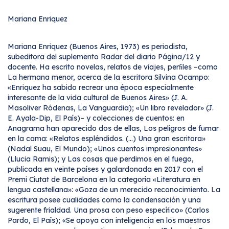
Mariana Enriquez
Mariana Enriquez (Buenos Aires, 1973) es periodista,
subeditora del suplemento Radar del diario Página/12 y
docente. Ha escrito novelas, relatos de viajes, perﬁles –como
La hermana menor, acerca de la escritora Silvina Ocampo:
«Enriquez ha sabido recrear una época especialmente
interesante de la vida cultural de Buenos Aires» (J. A.
Masoliver Ródenas, La Vanguardia); «Un libro revelador» (J.
E. Ayala-Dip, El País)– y colecciones de cuentos: en
Anagrama han aparecido dos de ellas, Los peligros de fumar
en la cama: «Relatos espléndidos. (...) Una gran escritora»
(Nadal Suau, El Mundo); «Unos cuentos impresionantes»
(Llucia Ramis); y Las cosas que perdimos en el fuego,
publicada en veinte países y galardonada en 2017 con el
Premi Ciutat de Barcelona en la categoría «Literatura en
lengua castellana»: «Goza de un merecido reconocimiento. La
escritura posee cualidades como la condensación y una
sugerente frialdad. Una prosa con peso especíﬁco» (Carlos
Pardo, El País); «Se apoya con inteligencia en los maestros