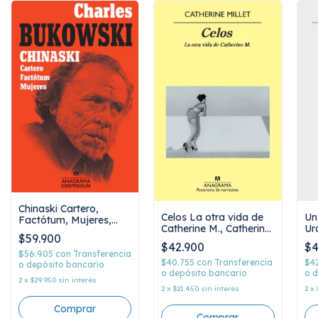
Chinaski Cartero,
Un
Celos La otra vida de
Factótum, Mujeres,
Ur
Catherine M., Catherine
Charles Bukowski
$59.900
Millet
$4
$42.900
$56.905
con
Transferencia
$4
$40.755
con
Transferencia
o depósito bancario
o d
o depósito bancario
2
x
$29.950
sin interés
2
x
2
x
$21.450
sin interés