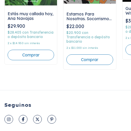
Gu
Wi
Estás muy callada hoy,
Estamos Para
Ana Navajas
Nosotras. Socorrismo
$3
Feminista Siglo XXI,
$29.900
$22.000
$2
Laura Rosso
o d
$28.405
con
Transferencia
$20.900
con
o depósito bancario
Transferencia o depósito
2
x
bancario
2
x
$14.950
sin interés
2
x
$11.000
sin interés
Seguinos