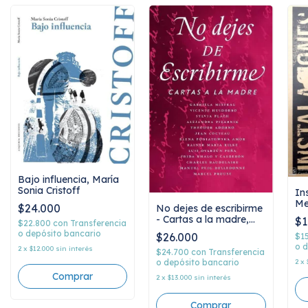
Bajo influencia, María
Sonia Cristoff
In
Me
$24.000
No dejes de escribirme
To
- Cartas a la madre,
$1
$22.800
con
Transferencia
AAVV
o depósito bancario
$26.000
$1
o d
2
x
$12.000
sin interés
$24.700
con
Transferencia
2
x
o depósito bancario
2
x
$13.000
sin interés