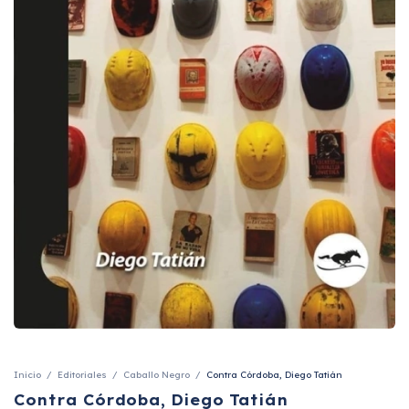
Inicio
/
Editoriales
/
Caballo Negro
/
Contra Córdoba, Diego Tatián
Contra Córdoba, Diego Tatián