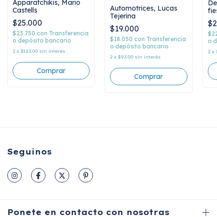
Apparatchikis, Mario
De
Automotrices, Lucas
Castells
fie
Tejerina
$25.000
$2
$19.000
$23.750
con
Transferencia
$2
$18.050
con
Transferencia
o depósito bancario
o d
o depósito bancario
2
x
$12.500
sin interés
2
x
2
x
$9.500
sin interés
Seguinos
Ponete en contacto con nosotras