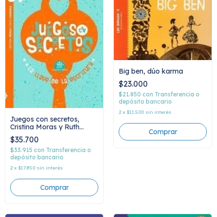
Big ben, dúo karma
$23.000
$21.850
con
Transferencia o
depósito bancario
2
x
$11.500
sin interés
Juegos con secretos,
Cristina Moras y Ruth
Kaufman
$35.700
$33.915
con
Transferencia o
depósito bancario
2
x
$17.850
sin interés