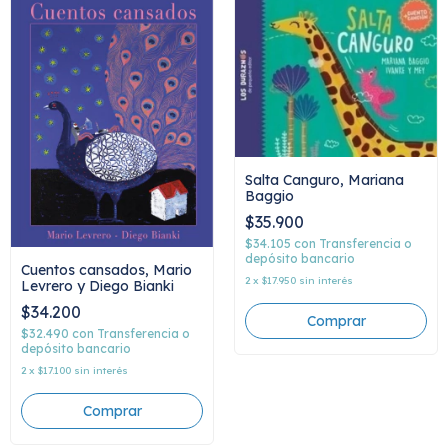
Salta Canguro, Mariana
Baggio
$35.900
$34.105
con
Transferencia o
depósito bancario
Cuentos cansados, Mario
2
x
$17.950
sin interés
Levrero y Diego Bianki
$34.200
$32.490
con
Transferencia o
depósito bancario
2
x
$17.100
sin interés