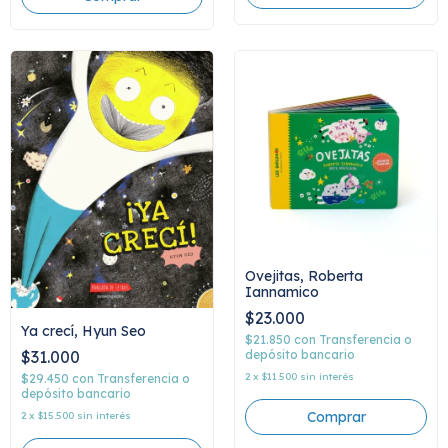
Ovejitas, Roberta
Iannamico
$23.000
Ya crecí, Hyun Seo
$21.850
con
Transferencia o
depósito bancario
$31.000
2
x
$11.500
sin interés
$29.450
con
Transferencia o
depósito bancario
2
x
$15.500
sin interés