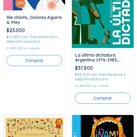
Ríe chinito, Dolores Aguirre
& Mey
$23.000
$21.850
con
Transferencia o
depósito bancario
2
x
$11.500
sin interés
La última dictadura:
Argentina 1976-1983,
Marina Franco y Pablo
$37.800
Lobato
$35.910
con
Transferencia o
depósito bancario
2
x
$18.900
sin interés