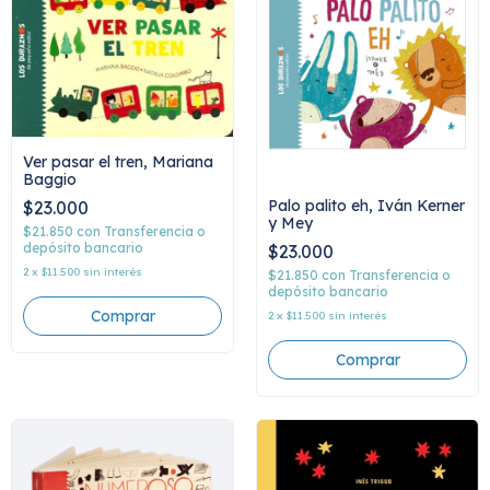
Ver pasar el tren, Mariana
Baggio
Palo palito eh, Iván Kerner
$23.000
y Mey
$21.850
con
Transferencia o
depósito bancario
$23.000
2
x
$11.500
sin interés
$21.850
con
Transferencia o
depósito bancario
2
x
$11.500
sin interés