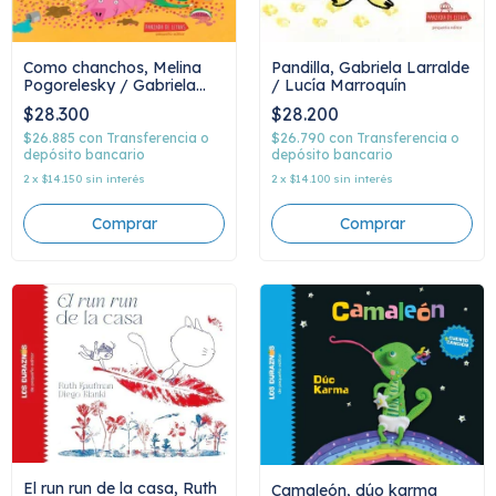
Como chanchos, Melina
Pandilla, Gabriela Larralde
Pogorelesky / Gabriela
/ Lucía Marroquín
Burin
$28.300
$28.200
$26.885
con
Transferencia o
$26.790
con
Transferencia o
depósito bancario
depósito bancario
2
x
$14.150
sin interés
2
x
$14.100
sin interés
El run run de la casa, Ruth
Camaleón, dúo karma