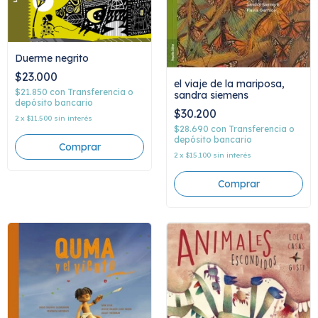
Duerme negrito
$23.000
el viaje de la mariposa,
$21.850
con
Transferencia o
sandra siemens
depósito bancario
$30.200
2
x
$11.500
sin interés
$28.690
con
Transferencia o
depósito bancario
2
x
$15.100
sin interés