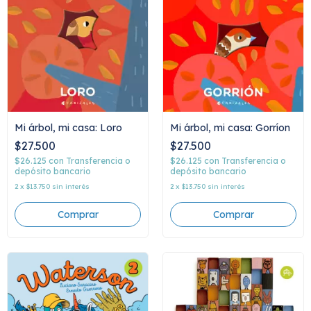
Mi árbol, mi casa: Loro
Mi árbol, mi casa: Gorríon
$27.500
$27.500
$26.125
con
Transferencia o
$26.125
con
Transferencia o
depósito bancario
depósito bancario
2
x
$13.750
sin interés
2
x
$13.750
sin interés