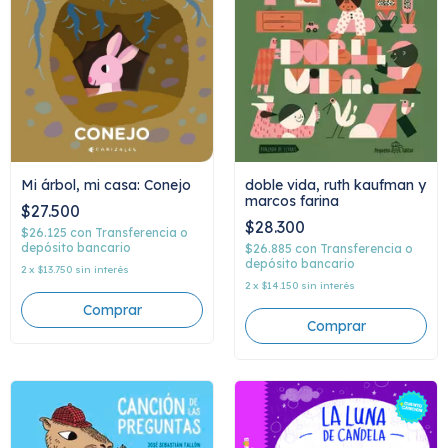
Mi árbol, mi casa: Conejo
doble vida, ruth kaufman y
marcos farina
$27.500
$28.300
$26.125
con
Transferencia o
depósito bancario
$26.885
con
Transferencia o
depósito bancario
2
x
$13.750
sin interés
2
x
$14.150
sin interés