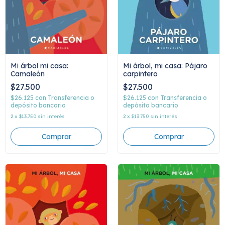
Mi árbol mi casa:
Mi árbol, mi casa: Pájaro
Camaleón
carpintero
$27.500
$27.500
$26.125
con
Transferencia o
$26.125
con
Transferencia o
depósito bancario
depósito bancario
2
x
$13.750
sin interés
2
x
$13.750
sin interés