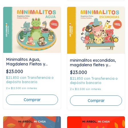
Minimalitos Agua,
minimalitos escondidas,
Magdalena Fleitas y
magdalena fleites y
Cristian Turdera
cristian turdera
$23.000
$23.000
$21.850
con
Transferencia o
$21.850
con
Transferencia o
depósito bancario
depósito bancario
2
x
$11.500
sin interés
2
x
$11.500
sin interés