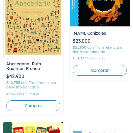
¡ÑAM!, Canizales
$23.000
$21.850
con
Transferencia o
depósito bancario
2
x
$11.500
sin interés
Abecedario, Ruth
Kaufman Franco
$42.900
$40.755
con
Transferencia o
depósito bancario
2
x
$21.450
sin interés