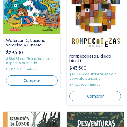
Waterson 2, Luciano
Saracino y Ernesto
Guerrero
$29.500
rompecabezas, diego
$28.025
con
Transferencia o
bianki
depósito bancario
$43.500
2
x
$14.750
sin interés
$41.325
con
Transferencia o
depósito bancario
2
x
$21.750
sin interés