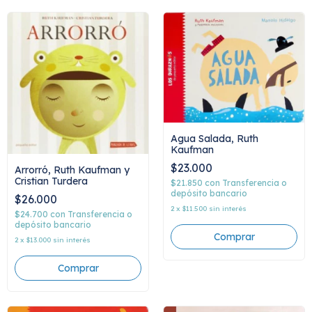
Agua Salada, Ruth
Kaufman
$23.000
Arrorró, Ruth Kaufman y
Cristian Turdera
$21.850
con
Transferencia o
depósito bancario
$26.000
2
x
$11.500
sin interés
$24.700
con
Transferencia o
depósito bancario
2
x
$13.000
sin interés