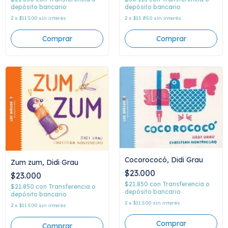
depósito bancario
depósito bancario
2
x
$11.500
sin interés
2
x
$15.850
sin interés
Cocorococó, Didi Grau
Zum zum, Didi Grau
$23.000
$23.000
$21.850
con
Transferencia o
$21.850
con
Transferencia o
depósito bancario
depósito bancario
2
x
$11.500
sin interés
2
x
$11.500
sin interés