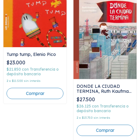
Tump tump, Elenio Pico
$23.000
$21.850
con
Transferencia o
depósito bancario
2
x
$11.500
sin interés
DONDE LA CIUDAD
TERMINA, Ruth Kaufman
y Daniel Roldán
$27.500
$26.125
con
Transferencia o
depósito bancario
2
x
$13.750
sin interés