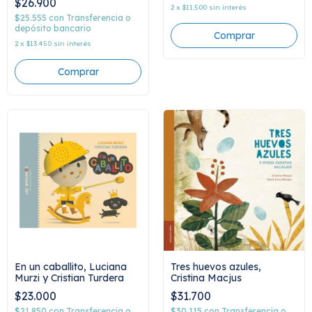
$26.900
2
x
$11.500
sin interés
$25.555
con
Transferencia o
depósito bancario
2
x
$13.450
sin interés
En un caballito, Luciana
Tres huevos azules,
Murzi y Cristian Turdera
Cristina Macjus
$23.000
$31.700
$21.850
con
Transferencia o
$30.115
con
Transferencia o