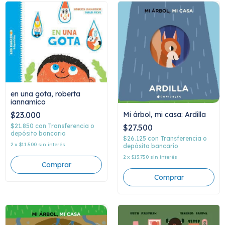
en una gota, roberta
iannamico
Mi árbol, mi casa: Ardilla
$23.000
$21.850
con
Transferencia o
$27.500
depósito bancario
$26.125
con
Transferencia o
2
x
$11.500
sin interés
depósito bancario
2
x
$13.750
sin interés