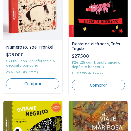
Fiesta de disfraces, Inés
Numeroso, Yael Frankel
Trigub
$23.000
$27.500
$21.850
con
Transferencia o
$26.125
con
Transferencia o
depósito bancario
depósito bancario
2
x
$11.500
sin interés
2
x
$13.750
sin interés