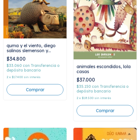
quma y el viento, diego
salinas slemenson y
veronica arcodaci
$34.800
$33.060
con
Transferencia o
animales escondidos, lola
depósito bancario
casas
2
x
$17.400
sin interés
$37.000
$35.150
con
Transferencia o
depósito bancario
2
x
$18.500
sin interés