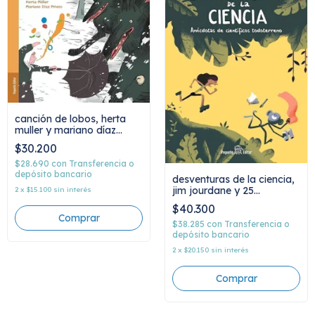
canción de lobos, herta
muller y mariano díaz
prieto
$30.200
$28.690
con
Transferencia o
depósito bancario
desventuras de la ciencia,
jim jourdane y 25
2
x
$15.100
sin interés
científicos
$40.300
$38.285
con
Transferencia o
depósito bancario
2
x
$20.150
sin interés