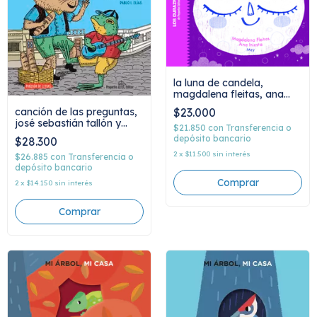
la luna de candela,
magdalena fleitas, ana
iniesta y mey
canción de las preguntas,
$23.000
josé sebastián tallón y
$21.850
con
Transferencia o
pablo elías
depósito bancario
$28.300
2
x
$11.500
sin interés
$26.885
con
Transferencia o
depósito bancario
2
x
$14.150
sin interés