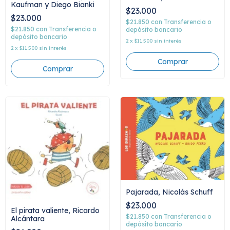
Kaufman y Diego Bianki
$23.000
$23.000
$21.850
con
Transferencia o
$21.850
con
Transferencia o
depósito bancario
depósito bancario
2
x
$11.500
sin interés
2
x
$11.500
sin interés
Pajarada, Nicolás Schuff
$23.000
El pirata valiente, Ricardo
$21.850
con
Transferencia o
Alcántara
depósito bancario